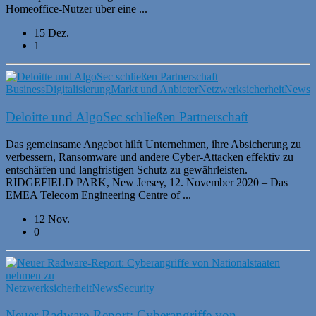
Homeoffice-Nutzer über eine ...
15 Dez.
1
Business
Digitalisierung
Markt und Anbieter
Netzwerksicherheit
News
P
Deloitte und AlgoSec schließen Partnerschaft
Das gemeinsame Angebot hilft Unternehmen, ihre Absicherung zu
verbessern, Ransomware und andere Cyber-Attacken effektiv zu
entschärfen und langfristigen Schutz zu gewährleisten.
RIDGEFIELD PARK, New Jersey, 12. November 2020 – Das
EMEA Telecom Engineering Centre of ...
12 Nov.
0
Netzwerksicherheit
News
Security
Neuer Radware-Report: Cyberangriffe von