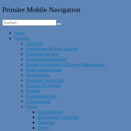
Primäre Mobile Navigation
News
Security
Antivirus
Application & Host Security
Endpoint Security
Informationssicherheit
Mobile Computing & Device Management
Netzwerksicherheit
Organisation
Physische Sicherheit
Sicherer IT-Betrieb
Storage
Systemsicherheit
Zutrittsschutz
Threat
Angriffsarten
Information Gathering
Spionage
Terror