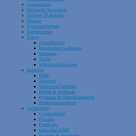
Organisation
Physische Sicherheit
Sicherer IT-Betrieb
Storage
Systemsicherheit
Zutrittsschutz
Threat
Angriffsarten
Information Gathering
Spionage
Terror
Wirtschaftsspionage
Business
Ethik
Jobbörse
Markt und Anbieter
Politik & Verbände
Produkte & Dienstleistungen
Risikomanagement
Technology
Cryptography
Fuzzing
Hardware
Industrial ISMS
Normen & Standards