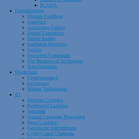
SCADA
Digitalisierung
Digitale Zwillinge
Analytics
Autonomes Fahren
Digital Experience
Digital Reality
Intelligent Interfaces
NoOps
Serverless Computing
The Business of Technology
Transformation
Blockchain
Cryptocurrency
Exchanges
Mining Technologie
KI
Machine Learning
Reinforced Learning
Semantik
Natural Language Processing
Deep Learning
Genetische Algrorithmen
Cyber Grand Challenge