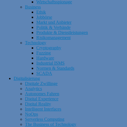
Wirtschaftsspionage
Business
Ethik
Jobbörse
Markt und Anbieter
Politik & Verbände
Produkte & Dienstleistungen
Risikomanagement
Technology
Cryptography
Fuzzing
Hardware
Industrial ISMS
Normen & Standards
SCADA
Digitalisierung
Digitale Zwillinge
Analytics
Autonomes Fahren
Digital Experience
Digital Reality
Intelligent Interfaces
NoOps
Serverless Computing
The Business of Technology