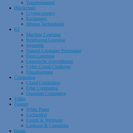
Transformation
Blockchain
Cryptocurrency
Exchanges
Mining Technologie
KI
Machine Learning
Reinforced Learning
Semantik
Natural Language Processing
Deep Learning
Genetische Algrorithmen
Cyber Grand Challenge
Visualisierung
Computing
Cloud Computing
Edge Computing
Quantum Computing
Video
Feature
White Paper
Fachartikel
Events & Webinare
Laokoon & Cassandra
Home