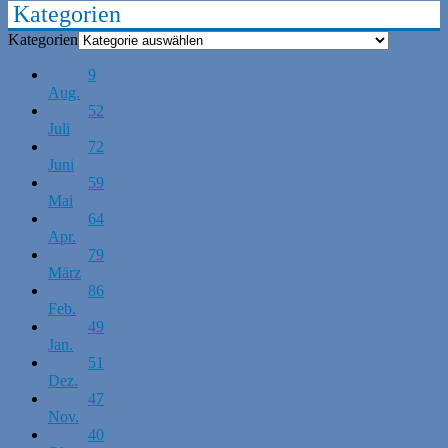
Kategorien
Kategorien
9
Aug.
52
Juli
72
Juni
59
Mai
64
Apr.
79
März
86
Feb.
49
Jan.
51
Dez.
47
Nov.
40