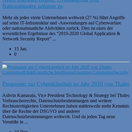
Nationalstaaten nehmen zu
Mehr als jedes vierte Unternehmen weltweit (27 %) führt Angriffe
auf seine IT-Infrastruktur und -Anwendungen auf Cyberwarfare
oder nationalstaatliche Aktivitäten zurück. Dies ist eines der
wesentlichen Ergebnisse des “2019-2020 Global Application &
Network Security Report” ...
15 Jan.
0
Computing
Ethik
Künstliche Intelligenz
Quantum Computing
Security
T
Prognosen zur Cybersicherheit im Jahr 2020 von Thales
Ashvin Kamaraju, Vice President Technology & Strategy bei Thales
Verbraucherrechte, Datenschutzbestimmungen und weitere
Rechtsstreitigkeiten Unternehmen haben mittlerweile mehr Kenntnis
über die Rechte der DSGVO und anderer
Datenschutzbestimmungen weltweit. Und da jeden Tag neue
Verstöße in ...
10 Dez.