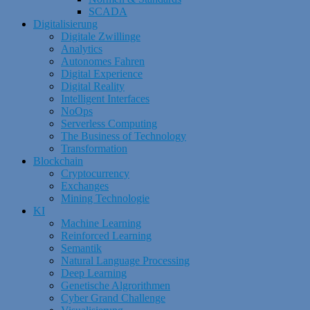
SCADA
Digitalisierung
Digitale Zwillinge
Analytics
Autonomes Fahren
Digital Experience
Digital Reality
Intelligent Interfaces
NoOps
Serverless Computing
The Business of Technology
Transformation
Blockchain
Cryptocurrency
Exchanges
Mining Technologie
KI
Machine Learning
Reinforced Learning
Semantik
Natural Language Processing
Deep Learning
Genetische Algrorithmen
Cyber Grand Challenge