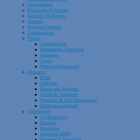
Organisation
Physische Sicherheit
Sicherer IT-Betrieb
Storage
Systemsicherheit
Zutrittsschutz
Threat
Angriffsarten
Information Gathering
Spionage
Terror
Wirtschaftsspionage
Business
Ethik
Jobbörse
Markt und Anbieter
Politik & Verbände
Produkte & Dienstleistungen
Risikomanagement
Technology
Cryptography
Fuzzing
Hardware
Industrial ISMS
Normen & Standards