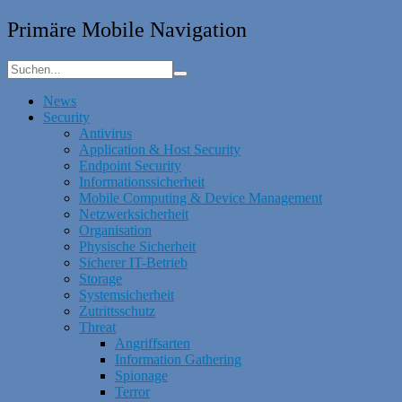
Primäre Mobile Navigation
News
Security
Antivirus
Application & Host Security
Endpoint Security
Informationssicherheit
Mobile Computing & Device Management
Netzwerksicherheit
Organisation
Physische Sicherheit
Sicherer IT-Betrieb
Storage
Systemsicherheit
Zutrittsschutz
Threat
Angriffsarten
Information Gathering
Spionage
Terror