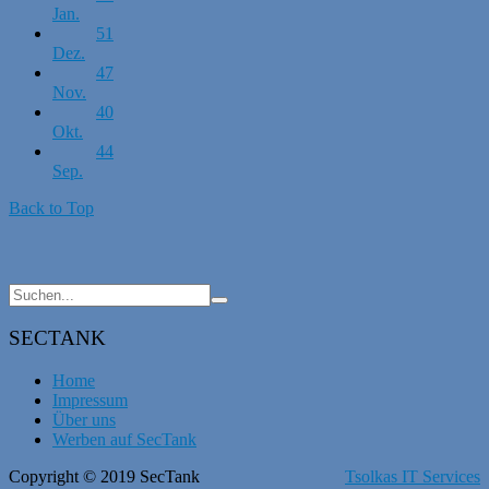
Jan.
51
Dez.
47
Nov.
40
Okt.
44
Sep.
Back to Top
SECTANK
Home
Impressum
Über uns
Werben auf SecTank
Copyright © 2019 SecTank
Tsolkas IT Services