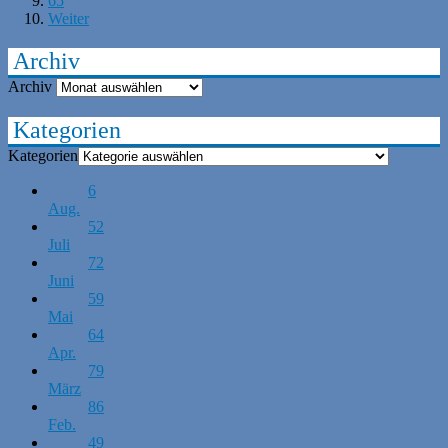
65
Weiter
Archiv
Archiv
Kategorien
Kategorien
6
Aug.
52
Juli
72
Juni
59
Mai
64
Apr.
79
März
86
Feb.
49