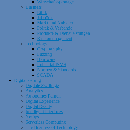
Wirtschaftsspionage
Business
Ethik
Jobbörse
Markt und Anbieter
Politik & Verbände
Produkte & Dienstleistungen
Risikomanagement
Technology
Cryptography
Fuzzing
Hardware
Industrial ISMS
Normen & Standards
SCADA
Digitalisierung
Digitale Zwillinge
Analytics
Autonomes Fahren
Digital Experience
Digital Reality
Intelligent Interfaces
NoOps
Serverless Computing
The Business of Technology