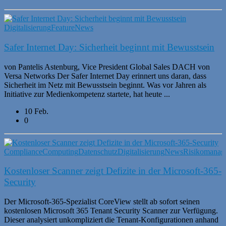
Digitalisierung
Feature
News
Safer Internet Day: Sicherheit beginnt mit Bewusstsein
von Pantelis Astenburg, Vice President Global Sales DACH von
Versa Networks Der Safer Internet Day erinnert uns daran, dass
Sicherheit im Netz mit Bewusstsein beginnt. Was vor Jahren als
Initiative zur Medienkompetenz startete, hat heute ...
10 Feb.
0
Compliance
Computing
Datenschutz
Digitalisierung
News
Risikomanag
Kostenloser Scanner zeigt Defizite in der Microsoft-365-
Security
Der Microsoft-365-Spezialist CoreView stellt ab sofort seinen
kostenlosen Microsoft 365 Tenant Security Scanner zur Verfügung.
Dieser analysiert unkompliziert die Tenant-Konfigurationen anhand