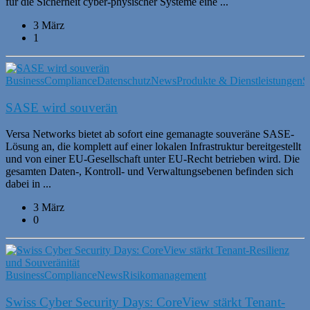
für die Sicherheit cyber-physischer Systeme eine ...
3 März
1
Business
Compliance
Datenschutz
News
Produkte & Dienstleistungen
S
SASE wird souverän
Versa Networks bietet ab sofort eine gemanagte souveräne SASE-
Lösung an, die komplett auf einer lokalen Infrastruktur bereitgestellt
und von einer EU-Gesellschaft unter EU-Recht betrieben wird. Die
gesamten Daten-, Kontroll- und Verwaltungsebenen befinden sich
dabei in ...
3 März
0
Business
Compliance
News
Risikomanagement
Swiss Cyber Security Days: CoreView stärkt Tenant-