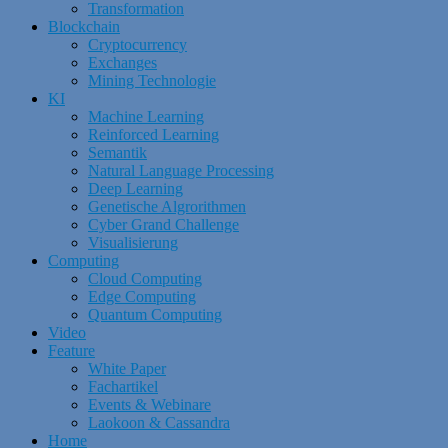
Transformation
Blockchain
Cryptocurrency
Exchanges
Mining Technologie
KI
Machine Learning
Reinforced Learning
Semantik
Natural Language Processing
Deep Learning
Genetische Algrorithmen
Cyber Grand Challenge
Visualisierung
Computing
Cloud Computing
Edge Computing
Quantum Computing
Video
Feature
White Paper
Fachartikel
Events & Webinare
Laokoon & Cassandra
Home