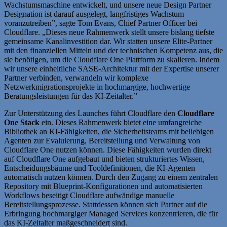
Wachstumsmaschine entwickelt, und unsere neue Design Partner
Designation ist darauf ausgelegt, langfristiges Wachstum
voranzutreiben”, sagte Tom Evans, Chief Partner Officer bei
Cloudflare. „Dieses neue Rahmenwerk stellt unsere bislang tiefste
gemeinsame Kanalinvestition dar. Wir statten unsere Elite-Partner
mit den finanziellen Mitteln und der technischen Kompetenz aus, die
sie benötigen, um die Cloudflare One Plattform zu skalieren. Indem
wir unsere einheitliche SASE-Architektur mit der Expertise unserer
Partner verbinden, verwandeln wir komplexe
Netzwerkmigrationsprojekte in hochmargige, hochwertige
Beratungsleistungen für das KI-Zeitalter.”
Zur Unterstützung des Launches führt Cloudflare den
Cloudflare
One Stack
ein. Dieses Rahmenwerk bietet eine umfangreiche
Bibliothek an KI-Fähigkeiten, die Sicherheitsteams mit beliebigen
Agenten zur Evaluierung, Bereitstellung und Verwaltung von
Cloudflare One nutzen können. Diese Fähigkeiten wurden direkt
auf Cloudflare One aufgebaut und bieten strukturiertes Wissen,
Entscheidungsbäume und Tooldefinitionen, die KI-Agenten
automatisch nutzen können. Durch den Zugang zu einem zentralen
Repository mit Blueprint-Konfigurationen und automatisierten
Workflows beseitigt Cloudflare aufwändige manuelle
Bereitstellungsprozesse. Stattdessen können sich Partner auf die
Erbringung hochmargiger Managed Services konzentrieren, die für
das KI-Zeitalter maßgeschneidert sind.