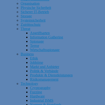
Organisation
Physische Sicherheit
Sicherer IT-Betrieb
Storage
Systemsicherheit
Zutrittsschutz
Threat
Angriffsarten
Information Gathering
Spionage
Terror
Wirtschaftsspionage
Business
Ethik
Jobbörse
Markt und Anbieter
Politik & Verbände
Produkte & Dienstleistungen
Risikomanagement
Technology
Cryptography
Fuzzing
Hardware
Industrial ISMS
Normen & Standards