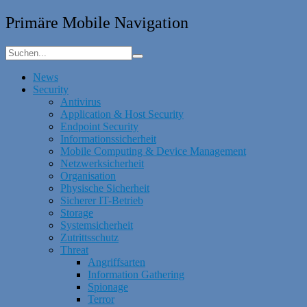
Primäre Mobile Navigation
News
Security
Antivirus
Application & Host Security
Endpoint Security
Informationssicherheit
Mobile Computing & Device Management
Netzwerksicherheit
Organisation
Physische Sicherheit
Sicherer IT-Betrieb
Storage
Systemsicherheit
Zutrittsschutz
Threat
Angriffsarten
Information Gathering
Spionage
Terror