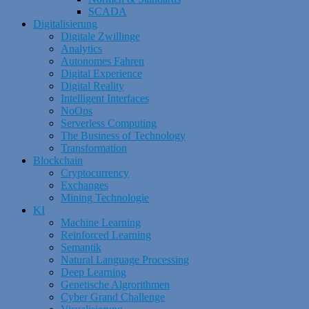
SCADA
Digitalisierung
Digitale Zwillinge
Analytics
Autonomes Fahren
Digital Experience
Digital Reality
Intelligent Interfaces
NoOps
Serverless Computing
The Business of Technology
Transformation
Blockchain
Cryptocurrency
Exchanges
Mining Technologie
KI
Machine Learning
Reinforced Learning
Semantik
Natural Language Processing
Deep Learning
Genetische Algrorithmen
Cyber Grand Challenge