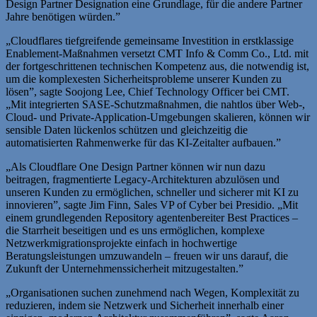
Design Partner Designation eine Grundlage, für die andere Partner
Jahre benötigen würden.”
„Cloudflares tiefgreifende gemeinsame Investition in erstklassige
Enablement-Maßnahmen versetzt CMT Info & Comm Co., Ltd. mit
der fortgeschrittenen technischen Kompetenz aus, die notwendig ist,
um die komplexesten Sicherheitsprobleme unserer Kunden zu
lösen”, sagte Soojong Lee, Chief Technology Officer bei CMT.
„Mit integrierten SASE-Schutzmaßnahmen, die nahtlos über Web-,
Cloud- und Private-Application-Umgebungen skalieren, können wir
sensible Daten lückenlos schützen und gleichzeitig die
automatisierten Rahmenwerke für das KI-Zeitalter aufbauen.”
„Als Cloudflare One Design Partner können wir nun dazu
beitragen, fragmentierte Legacy-Architekturen abzulösen und
unseren Kunden zu ermöglichen, schneller und sicherer mit KI zu
innovieren”, sagte Jim Finn, Sales VP of Cyber bei Presidio. „Mit
einem grundlegenden Repository agentenbereiter Best Practices –
die Starrheit beseitigen und es uns ermöglichen, komplexe
Netzwerkmigrationsprojekte einfach in hochwertige
Beratungsleistungen umzuwandeln – freuen wir uns darauf, die
Zukunft der Unternehmenssicherheit mitzugestalten.”
„Organisationen suchen zunehmend nach Wegen, Komplexität zu
reduzieren, indem sie Netzwerk und Sicherheit innerhalb einer