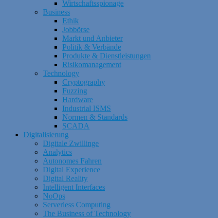
Wirtschaftsspionage
Business
Ethik
Jobbörse
Markt und Anbieter
Politik & Verbände
Produkte & Dienstleistungen
Risikomanagement
Technology
Cryptography
Fuzzing
Hardware
Industrial ISMS
Normen & Standards
SCADA
Digitalisierung
Digitale Zwillinge
Analytics
Autonomes Fahren
Digital Experience
Digital Reality
Intelligent Interfaces
NoOps
Serverless Computing
The Business of Technology