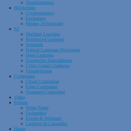
Transformation
Blockchain
Cryptocurrency
Exchanges
Mining Technologie
KI
Machine Learning
Reinforced Learning
Semantik
Natural Language Processing
Deep Learning
Genetische Algrorithmen
Cyber Grand Challenge
Visualisierung
Computing
Cloud Computing
Edge Computing
Quantum Computing
Video
Feature
White Paper
Fachartikel
Events & Webinare
Laokoon & Cassandra
Home