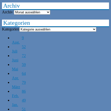
Archiv
Archiv
Kategorien
Kategorien
9
Aug.
52
Juli
72
Juni
59
Mai
64
Apr.
79
März
86
Feb.
49
Jan.
51