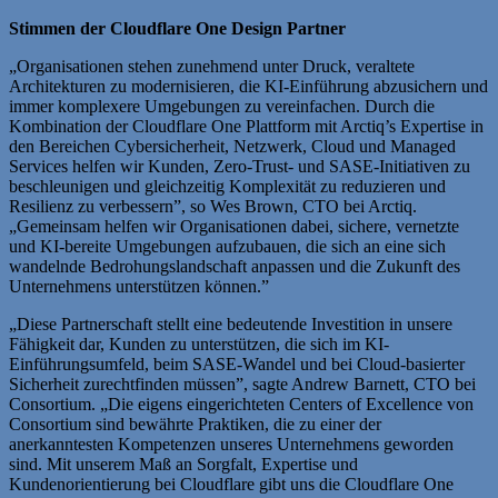
Stimmen der Cloudflare One Design Partner
„Organisationen stehen zunehmend unter Druck, veraltete
Architekturen zu modernisieren, die KI-Einführung abzusichern und
immer komplexere Umgebungen zu vereinfachen. Durch die
Kombination der Cloudflare One Plattform mit Arctiq’s Expertise in
den Bereichen Cybersicherheit, Netzwerk, Cloud und Managed
Services helfen wir Kunden, Zero-Trust- und SASE-Initiativen zu
beschleunigen und gleichzeitig Komplexität zu reduzieren und
Resilienz zu verbessern”, so Wes Brown, CTO bei Arctiq.
„Gemeinsam helfen wir Organisationen dabei, sichere, vernetzte
und KI-bereite Umgebungen aufzubauen, die sich an eine sich
wandelnde Bedrohungslandschaft anpassen und die Zukunft des
Unternehmens unterstützen können.”
„Diese Partnerschaft stellt eine bedeutende Investition in unsere
Fähigkeit dar, Kunden zu unterstützen, die sich im KI-
Einführungsumfeld, beim SASE-Wandel und bei Cloud-basierter
Sicherheit zurechtfinden müssen”, sagte Andrew Barnett, CTO bei
Consortium. „Die eigens eingerichteten Centers of Excellence von
Consortium sind bewährte Praktiken, die zu einer der
anerkanntesten Kompetenzen unseres Unternehmens geworden
sind. Mit unserem Maß an Sorgfalt, Expertise und
Kundenorientierung bei Cloudflare gibt uns die Cloudflare One