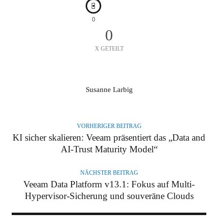
0
0
X GETEILT
A
Susanne Larbig
U
T
O
VORHERIGER BEITRAG
R
KI sicher skalieren: Veeam präsentiert das „Data and
AI-Trust Maturity Model“
NÄCHSTER BEITRAG
Veeam Data Platform v13.1: Fokus auf Multi-
Hypervisor-Sicherung und souveräne Clouds