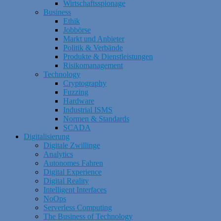
Wirtschaftsspionage
Business
Ethik
Jobbörse
Markt und Anbieter
Politik & Verbände
Produkte & Dienstleistungen
Risikomanagement
Technology
Cryptography
Fuzzing
Hardware
Industrial ISMS
Normen & Standards
SCADA
Digitalisierung
Digitale Zwillinge
Analytics
Autonomes Fahren
Digital Experience
Digital Reality
Intelligent Interfaces
NoOps
Serverless Computing
The Business of Technology