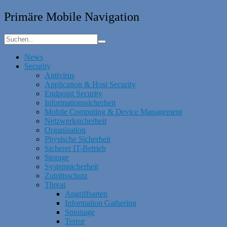
Primäre Mobile Navigation
News
Security
Antivirus
Application & Host Security
Endpoint Security
Informationssicherheit
Mobile Computing & Device Management
Netzwerksicherheit
Organisation
Physische Sicherheit
Sicherer IT-Betrieb
Storage
Systemsicherheit
Zutrittsschutz
Threat
Angriffsarten
Information Gathering
Spionage
Terror