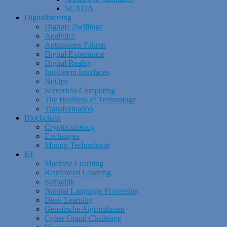
SCADA
Digitalisierung
Digitale Zwillinge
Analytics
Autonomes Fahren
Digital Experience
Digital Reality
Intelligent Interfaces
NoOps
Serverless Computing
The Business of Technology
Transformation
Blockchain
Cryptocurrency
Exchanges
Mining Technologie
KI
Machine Learning
Reinforced Learning
Semantik
Natural Language Processing
Deep Learning
Genetische Algrorithmen
Cyber Grand Challenge