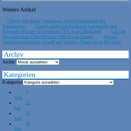
Weitere Artikel
Claroty mit neuen Funktionen zur Orchestrierung der
Transparenz
Claroty startet mit Rockwell Automation und
Schneider Electric KI-gestützte CPS-Asset-Bibliothek
Gil Gur
Ari wird neuer Chief Product Officer von Claroty
Varonis
verhindert unnötigen Zugriff auf sensitive Daten durch KI-Tools
Archiv
Archiv
Kategorien
Kategorien
5
Aug.
52
Juli
72
Juni
59
Mai