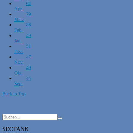
64
Apr.
79
März
86
Feb.
49
Jan.
51
Dez.
47
Nov.
40
Okt.
44
Sep.
Back to Top
SECTANK