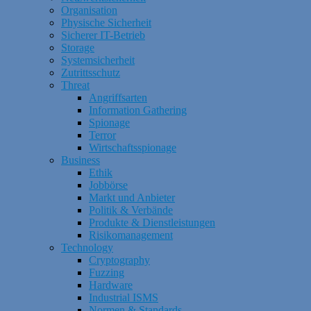
Organisation
Physische Sicherheit
Sicherer IT-Betrieb
Storage
Systemsicherheit
Zutrittsschutz
Threat
Angriffsarten
Information Gathering
Spionage
Terror
Wirtschaftsspionage
Business
Ethik
Jobbörse
Markt und Anbieter
Politik & Verbände
Produkte & Dienstleistungen
Risikomanagement
Technology
Cryptography
Fuzzing
Hardware
Industrial ISMS
Normen & Standards