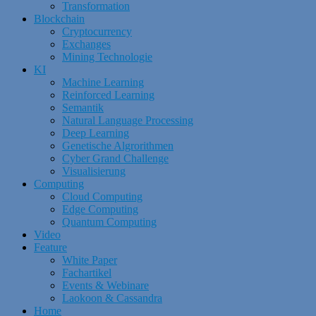
Transformation
Blockchain
Cryptocurrency
Exchanges
Mining Technologie
KI
Machine Learning
Reinforced Learning
Semantik
Natural Language Processing
Deep Learning
Genetische Algrorithmen
Cyber Grand Challenge
Visualisierung
Computing
Cloud Computing
Edge Computing
Quantum Computing
Video
Feature
White Paper
Fachartikel
Events & Webinare
Laokoon & Cassandra
Home