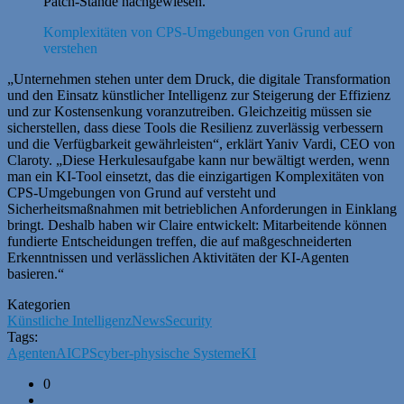
Patch-Stände nachgewiesen.
Komplexitäten von CPS-Umgebungen von Grund auf
verstehen
„Unternehmen stehen unter dem Druck, die digitale Transformation
und den Einsatz künstlicher Intelligenz zur Steigerung der Effizienz
und zur Kostensenkung voranzutreiben. Gleichzeitig müssen sie
sicherstellen, dass diese Tools die Resilienz zuverlässig verbessern
und die Verfügbarkeit gewährleisten“, erklärt Yaniv Vardi, CEO von
Claroty. „Diese Herkulesaufgabe kann nur bewältigt werden, wenn
man ein KI-Tool einsetzt, das die einzigartigen Komplexitäten von
CPS-Umgebungen von Grund auf versteht und
Sicherheitsmaßnahmen mit betrieblichen Anforderungen in Einklang
bringt. Deshalb haben wir Claire entwickelt: Mitarbeitende können
fundierte Entscheidungen treffen, die auf maßgeschneiderten
Erkenntnissen und verlässlichen Aktivitäten der KI-Agenten
basieren.“
Kategorien
Künstliche Intelligenz
News
Security
Tags:
Agenten
AI
CPS
cyber-physische Systeme
KI
0