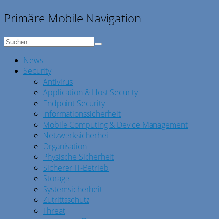
Primäre Mobile Navigation
News
Security
Antivirus
Application & Host Security
Endpoint Security
Informationssicherheit
Mobile Computing & Device Management
Netzwerksicherheit
Organisation
Physische Sicherheit
Sicherer IT-Betrieb
Storage
Systemsicherheit
Zutrittsschutz
Threat