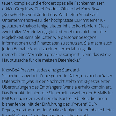
teuer, komplex und erfordert spezielle Fachkenntnisse“,
erklärt Greg Kras, Chief Product Officer bei KnowBe4.
„KnowBe4 Prevent ändert das. Wir bieten Schutz auf
Unternehmensniveau, der hochpräzise DLP mit einer KI-
gestützten Analyse fehlgeleiteter Inhalte kombiniert. Diese
zweistufige Verteidigung gibt Unternehmen nicht nur die
Möglichkeit, sensible Daten wie personenbezogene
Informationen und Finanzdaten zu schützen. Sie macht auch
jeden Beinahe-Vorfall zu einer Lernerfahrung, die
menschliches Verhalten proaktiv korrigiert. Denn das ist die
Hauptursache für die meisten Datenlecks.“
KnowBe4 Prevent ist das einzige Standard-
Sicherheitsangebot für ausgehende Daten, das hochpräzisen
Datenschutz (was in der Nachricht steht) mit KI-gesteuerten
Überprüfungen des Empfängers (wer sie erhält) kombiniert.
Das Produkt definiert die Sicherheit ausgehender E-Mails für
KMUs neu, indem es ihnen die Kontrolle bietet, die ihnen
bisher fehlte. Mit der Einführung des „Prevent“ DLP-
Regelgenerators und der Analyse fehlgeleiteter Inhalte bietet
KnowBe4 eine Verteidigungslösung, die sowohl