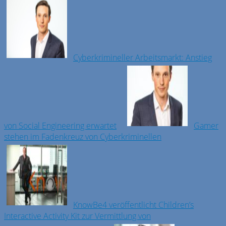
Cyberkrimineller Arbeitsmarkt: Anstieg
von Social Engineering erwartet
Gamer
stehen im Fadenkreuz von Cyberkriminellen
KnowBe4 veröffentlicht Children’s
Interactive Activity Kit zur Vermittlung von