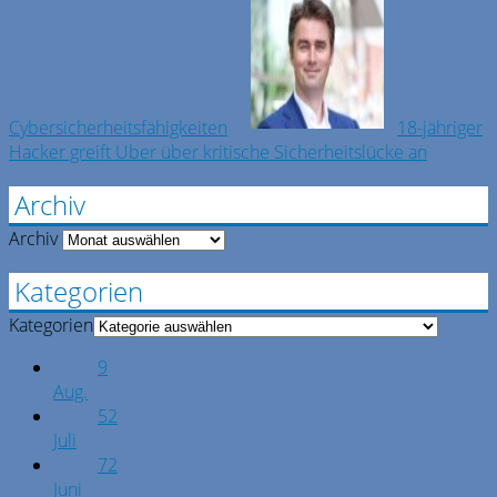
Cybersicherheitsfähigkeiten
18-jähriger
Hacker greift Uber über kritische Sicherheitslücke an
Archiv
Archiv
Kategorien
Kategorien
9
Aug.
52
Juli
72
Juni