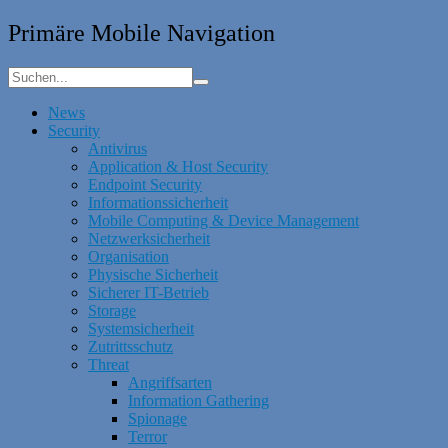
Primäre Mobile Navigation
News
Security
Antivirus
Application & Host Security
Endpoint Security
Informationssicherheit
Mobile Computing & Device Management
Netzwerksicherheit
Organisation
Physische Sicherheit
Sicherer IT-Betrieb
Storage
Systemsicherheit
Zutrittsschutz
Threat
Angriffsarten
Information Gathering
Spionage
Terror