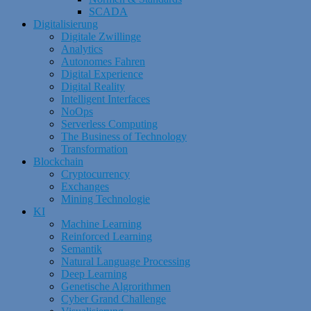
SCADA
Digitalisierung
Digitale Zwillinge
Analytics
Autonomes Fahren
Digital Experience
Digital Reality
Intelligent Interfaces
NoOps
Serverless Computing
The Business of Technology
Transformation
Blockchain
Cryptocurrency
Exchanges
Mining Technologie
KI
Machine Learning
Reinforced Learning
Semantik
Natural Language Processing
Deep Learning
Genetische Algrorithmen
Cyber Grand Challenge