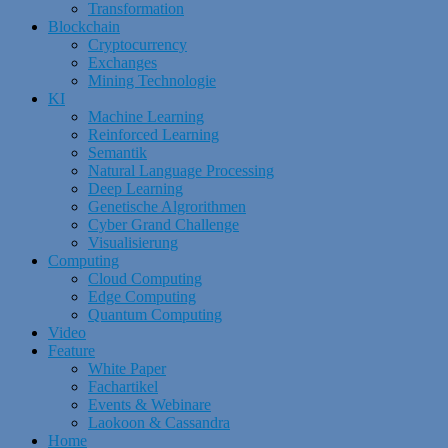
Transformation
Blockchain
Cryptocurrency
Exchanges
Mining Technologie
KI
Machine Learning
Reinforced Learning
Semantik
Natural Language Processing
Deep Learning
Genetische Algrorithmen
Cyber Grand Challenge
Visualisierung
Computing
Cloud Computing
Edge Computing
Quantum Computing
Video
Feature
White Paper
Fachartikel
Events & Webinare
Laokoon & Cassandra
Home