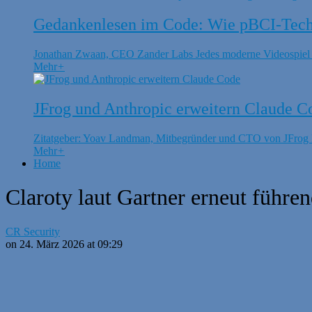
Gedankenlesen im Code: Wie pBCI-Techn
Jonathan Zwaan, CEO Zander Labs Jedes moderne Videospiel is
Mehr
+
JFrog und Anthropic erweitern Claude C
Zitatgeber: Yoav Landman, Mitbegründer und CTO von JFrog Di
Mehr
+
Home
Claroty laut Gartner erneut führe
CR Security
on 24. März 2026 at 09:29