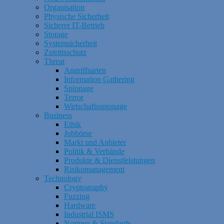
Organisation
Physische Sicherheit
Sicherer IT-Betrieb
Storage
Systemsicherheit
Zutrittsschutz
Threat
Angriffsarten
Information Gathering
Spionage
Terror
Wirtschaftsspionage
Business
Ethik
Jobbörse
Markt und Anbieter
Politik & Verbände
Produkte & Dienstleistungen
Risikomanagement
Technology
Cryptography
Fuzzing
Hardware
Industrial ISMS
Normen & Standards