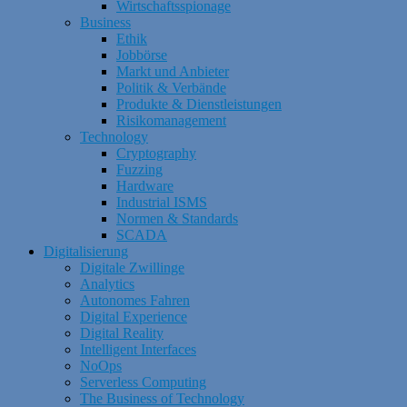
Wirtschaftsspionage
Business
Ethik
Jobbörse
Markt und Anbieter
Politik & Verbände
Produkte & Dienstleistungen
Risikomanagement
Technology
Cryptography
Fuzzing
Hardware
Industrial ISMS
Normen & Standards
SCADA
Digitalisierung
Digitale Zwillinge
Analytics
Autonomes Fahren
Digital Experience
Digital Reality
Intelligent Interfaces
NoOps
Serverless Computing
The Business of Technology