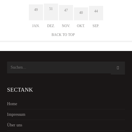
51
49
47
44
40
JAN.
DEZ.
NOV.
OKT.
SEP.
BACK TO TOP
SECTANK
Home
Impressum
Über uns