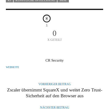
KI
KÜNSTLICHE INTELLIGENZ
SASE
1
0
X GETEILT
A
CR Security
U
WEBSEITE
T
O
R
VORHERIGER BEITRAG
Zscaler übernimmt SquareX und weitet Zero Trust-
Sicherheit auf den Browser aus
NÄCHSTER BEITRAG