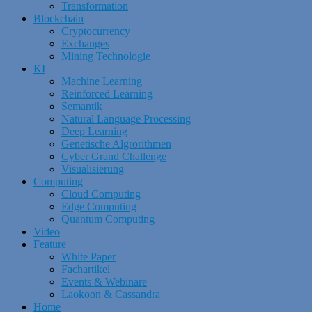
Transformation
Blockchain
Cryptocurrency
Exchanges
Mining Technologie
KI
Machine Learning
Reinforced Learning
Semantik
Natural Language Processing
Deep Learning
Genetische Algrorithmen
Cyber Grand Challenge
Visualisierung
Computing
Cloud Computing
Edge Computing
Quantum Computing
Video
Feature
White Paper
Fachartikel
Events & Webinare
Laokoon & Cassandra
Home