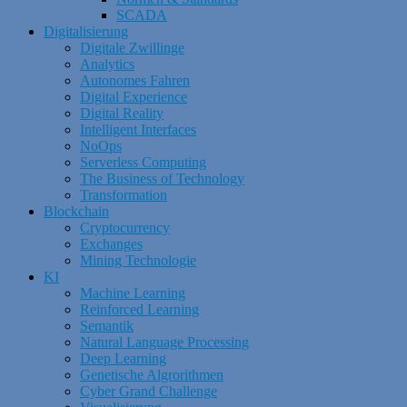
SCADA
Digitalisierung
Digitale Zwillinge
Analytics
Autonomes Fahren
Digital Experience
Digital Reality
Intelligent Interfaces
NoOps
Serverless Computing
The Business of Technology
Transformation
Blockchain
Cryptocurrency
Exchanges
Mining Technologie
KI
Machine Learning
Reinforced Learning
Semantik
Natural Language Processing
Deep Learning
Genetische Algrorithmen
Cyber Grand Challenge