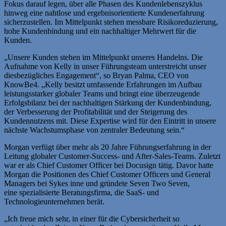
Fokus darauf legen, über alle Phasen des Kundenlebenszyklus
hinweg eine nahtlose und ergebnisorientierte Kundenerfahrung
sicherzustellen. Im Mittelpunkt stehen messbare Risikoreduzierung,
hohe Kundenbindung und ein nachhaltiger Mehrwert für die
Kunden.
„Unsere Kunden stehen im Mittelpunkt unseres Handelns. Die
Aufnahme von Kelly in unser Führungsteam unterstreicht unser
diesbezügliches Engagement“, so Bryan Palma, CEO von
KnowBe4. „Kelly besitzt umfassende Erfahrungen im Aufbau
leistungsstarker globaler Teams und bringt eine überzeugende
Erfolgsbilanz bei der nachhaltigen Stärkung der Kundenbindung,
der Verbesserung der Profitabilität und der Steigerung des
Kundennutzens mit. Diese Expertise wird für den Eintritt in unsere
nächste Wachstumsphase von zentraler Bedeutung sein.“
Morgan verfügt über mehr als 20 Jahre Führungserfahrung in der
Leitung globaler Customer-Success- und After-Sales-Teams. Zuletzt
war er als Chief Customer Officer bei Docusign tätig. Davor hatte
Morgan die Positionen des Chief Customer Officers und General
Managers bei Sykes inne und gründete Seven Two Seven,
eine spezialisierte Beratungsfirma, die SaaS- und
Technologieunternehmen berät.
„Ich freue mich sehr, in einer für die Cybersicherheit so