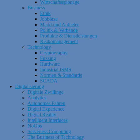
Wirtschaftsspionage
Business
Ethik
Jobbörse
Markt und Anbieter
Politik & Verbände
Produkte & Dienstleistungen
Risikomanagement
Technology
Cryptography
Fuzzing
Hardware
Industrial ISMS
Normen & Standards
SCADA
Digitalisierung
Digitale Zwillinge
Analytics
Autonomes Fahren
Digital Experience
Digital Reality
Intelligent Interfaces
NoOps
Serverless Computing
The Business of Technology