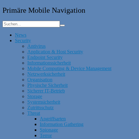
Primäre Mobile Navigation
News
Security
Antivirus
Application & Host Security
Endpoint Security
Informationssicherheit
Mobile Computing & Device Management
Netzwerksicherheit
Organisation
Physische Sicherheit
Sicherer IT-Betrieb
Storage
Systemsicherheit
Zutrittsschutz
Threat
Angriffsarten
Information Gathering
Spionage
Terror