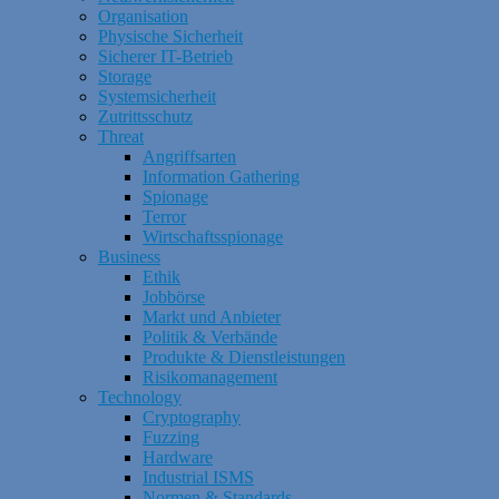
Organisation
Physische Sicherheit
Sicherer IT-Betrieb
Storage
Systemsicherheit
Zutrittsschutz
Threat
Angriffsarten
Information Gathering
Spionage
Terror
Wirtschaftsspionage
Business
Ethik
Jobbörse
Markt und Anbieter
Politik & Verbände
Produkte & Dienstleistungen
Risikomanagement
Technology
Cryptography
Fuzzing
Hardware
Industrial ISMS
Normen & Standards