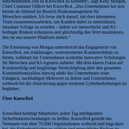
entscheidenden Zeit zu KnowBe4 zu kommen“, sagt Kelly Morgan,
Chief Customer Officer bei KnowBe4. „Das Unternehmen hat sich
bereits als führend im Bereich Risikomanagement für
Menschen etabliert. Ich freue mich darauf, mit dem talentierten
Team zusammenzuarbeiten, um Kunden dabei zu unterstützen,
messbare Erfolge zu erzielen – indem wir menschliche und KI-
bedingte Risiken reduzieren und gleichzeitig den Wert maximieren,
den sie aus unserer Plattform ziehen.“
Die Ernennung von Morgan unterstreicht das Engagement von
KnowBe4, ein erstklassiges, wertorientiertes Kundenerlebnis zu
bieten, während das Unternehmen weiterhin innovative Schulungen
für Menschen
und
KI-Agenten anbietet. Mit dem klaren Fokus auf
Kundenerfolg und langfristige Wertschöpfung über den gesamten
Kundenlebenszyklus hinweg stärkt das Unternehmen seine
Fähigkeit, nachhaltigen Mehrwert zu liefern und Unternehmen
weltweit bei der Absicherung gegen moderne Cyberbedrohungen zu
begleiten.
Über KnowBe4
KnowBe4 befähigt Mitarbeiter, jeden Tag intelligentere
Sicherheitsentscheidungen zu treffen. KnowBe4 genießt das
Vertrauen von über 70.000 Organisationen weltweit und trägt dazu
bei, die Sicherheitskultur zu stärken und menschliche Risiken zu