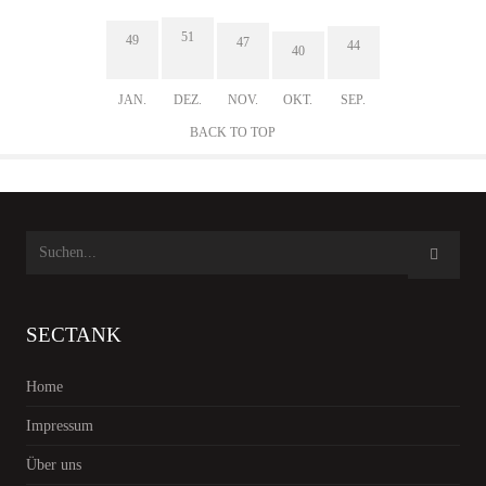
51
49
47
44
40
JAN.
DEZ.
NOV.
OKT.
SEP.
BACK TO TOP
SECTANK
Home
Impressum
Über uns