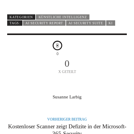
KATEGORIEN
KÜNSTLICHE INTELLIGENZ
TAGS:
AI SECURITY REPORT
AI SECURITY SUITE
KI
0
0
X GETEILT
A
Susanne Larbig
U
T
O
VORHERIGER BEITRAG
R
Kostenloser Scanner zeigt Defizite in der Microsoft-
365-Security