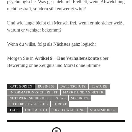
psychologische. Was geschieht mit Freiheit, wenn Abweichung
nicht bestraft, sondern still entwertet wird?
Und wie lange bleibt ein Mensch frei, wenn er nie sicher weiß,
warum er weniger bekommt?
Wenn du willst, folgt als Nächstes ganz logisch:
Morgen Sie in
Artikel 9 – Das Verhaltenskonto
über
Bewertung ohne Zeugnis und Moral ohne Stimme.
KATEGORIEN
BUSINESS
DATENSCHUTZ
FEATURE
INFORMATIONSSICHERHEIT
MARKT UND ANBIETER
NETZWERKSICHERHEIT
NEWS
SECURITY
SICHERER IT-BETRIEB
THREAT
TAGS:
DIGITALE ID
KRYPTOWÄHRUNG
STAATSKONTO