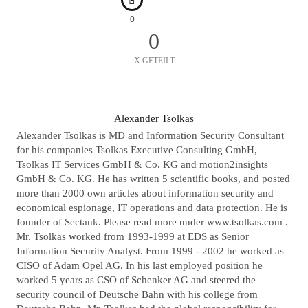
0
0
X GETEILT
A
Alexander Tsolkas
U
Alexander Tsolkas is MD and Information Security Consultant
T
for his companies Tsolkas Executive Consulting GmbH,
Tsolkas IT Services GmbH & Co. KG and motion2insights
O
GmbH & Co. KG. He has written 5 scientific books, and posted
R
more than 2000 own articles about information security and
economical espionage, IT operations and data protection. He is
founder of Sectank. Please read more under www.tsolkas.com .
Mr. Tsolkas worked from 1993-1999 at EDS as Senior
Information Security Analyst. From 1999 - 2002 he worked as
CISO of Adam Opel AG. In his last employed position he
worked 5 years as CSO of Schenker AG and steered the
security council of Deutsche Bahn with his college from