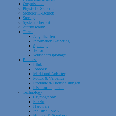
Organisation
Physische Sicherheit
Sicherer IT-Betrieb
Storage
Systemsicherheit
Zutrittsschutz
Threat
Angriffsarten
Information Gathering
Spionage
Terror
Wirtschaftsspionage
Business
Ethik
Jobbörse
Markt und Anbieter
Politik & Verbände
Produkte & Dienstleistungen
Risikomanagement
Technology
Cryptography
Fuzzing
Hardware
Industrial ISMS
Normen & Standards