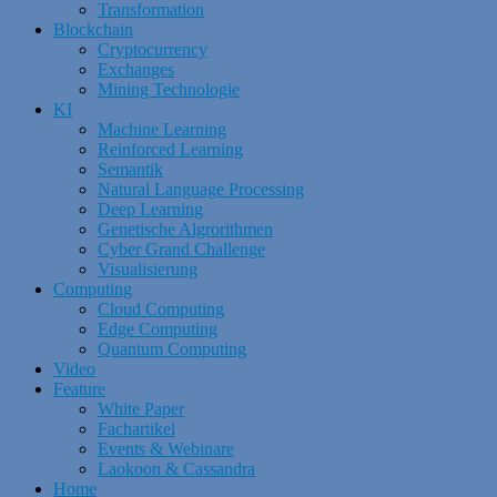
Transformation
Blockchain
Cryptocurrency
Exchanges
Mining Technologie
KI
Machine Learning
Reinforced Learning
Semantik
Natural Language Processing
Deep Learning
Genetische Algrorithmen
Cyber Grand Challenge
Visualisierung
Computing
Cloud Computing
Edge Computing
Quantum Computing
Video
Feature
White Paper
Fachartikel
Events & Webinare
Laokoon & Cassandra
Home