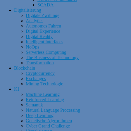
SCADA
Digitalisierung
Digitale Zwillinge
Analytics
Autonomes Fahren
Digital Experience
Digital Reality
Intelligent Interfaces
NoOps
Serverless Computing
The Business of Technology
Transformation
Blockchain
Cryptocurrency
Exchanges
Mining Technologie
KI
Machine Learning
Reinforced Learning
Semantik
Natural Language Processing
Deep Learning
Genetische Algrorithmen
Cyber Grand Challenge