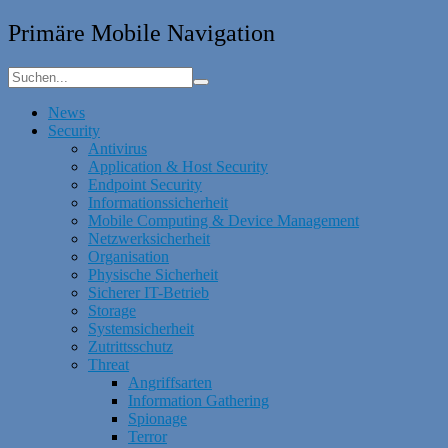
Primäre Mobile Navigation
News
Security
Antivirus
Application & Host Security
Endpoint Security
Informationssicherheit
Mobile Computing & Device Management
Netzwerksicherheit
Organisation
Physische Sicherheit
Sicherer IT-Betrieb
Storage
Systemsicherheit
Zutrittsschutz
Threat
Angriffsarten
Information Gathering
Spionage
Terror