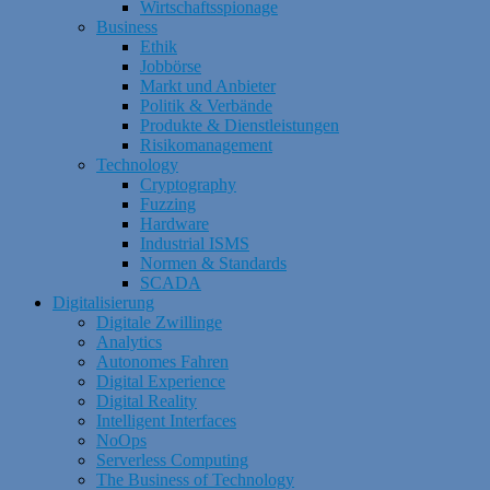
Wirtschaftsspionage
Business
Ethik
Jobbörse
Markt und Anbieter
Politik & Verbände
Produkte & Dienstleistungen
Risikomanagement
Technology
Cryptography
Fuzzing
Hardware
Industrial ISMS
Normen & Standards
SCADA
Digitalisierung
Digitale Zwillinge
Analytics
Autonomes Fahren
Digital Experience
Digital Reality
Intelligent Interfaces
NoOps
Serverless Computing
The Business of Technology