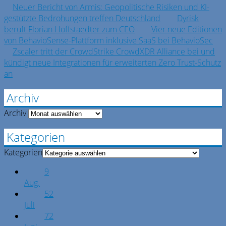
Neuer Bericht von Armis: Geopolitische Risiken und KI-
gestützte Bedrohungen treffen Deutschland
Dyrisk
beruft Florian Hoffstaedter zum CEO
Vier neue Editionen
von BehavioSense-Plattform inklusive SaaS bei BehavioSec
Zscaler tritt der CrowdStrike CrowdXDR Alliance bei und
kündigt neue Integrationen für erweiterten Zero Trust-Schutz
an
Archiv
Archiv
Kategorien
Kategorien
9
Aug.
52
Juli
72