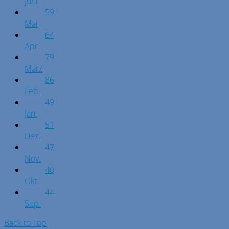
Juni
59
Mai
64
Apr.
79
März
86
Feb.
49
Jan.
51
Dez.
47
Nov.
40
Okt.
44
Sep.
Back to Top