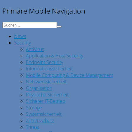
Primäre Mobile Navigation
News
Security
Antivirus
Application & Host Security
Endpoint Security
Informationssicherheit
Mobile Computing & Device Management
Netzwerksicherheit
Organisation
Physische Sicherheit
Sicherer IT-Betrieb
Storage
Systemsicherheit
Zutrittsschutz
Threat