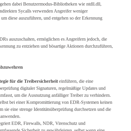
mgehen dabei Benutzermodus-Bibliotheken wie ntdll.dll,
irekten Sycalls verwenden Angreifer weniger
 um diese auszuführen, und entgehen so der Erkennung
EDRs auszuschalten, ermöglichen es Angreifern jedoch, die
ennung zu entziehen und bösartige Aktionen durchzuführen,
abzuwehren
tegie für die Treibersicherheit
einführen, die eine
erprüfung digitaler Signaturen, regelmäßige Updates und
 umfasst, um die Ausnutzung anfälliger Treiber zu verhindern.
r selbst bei einer Kompromittierung von EDR-Systemen keinen
m sie eine strenge Identitätsüberprüfung durchsetzen und die
g anwenden.
egriert EDR, Firewalls, NDR, Virenschutz und
umfassende Sicherheit zu gewährleisten, selbst wenn eine