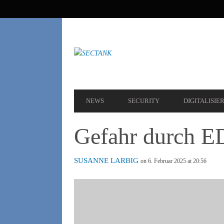
SEKUNDÄRE
NAVIGATION
HAUPT-
NEWS
SECURITY
DIGITALISIE
NAVIGATION
Gefahr durch E
SUSANNE LARBIG
on 6. Februar 2025 at 20:56