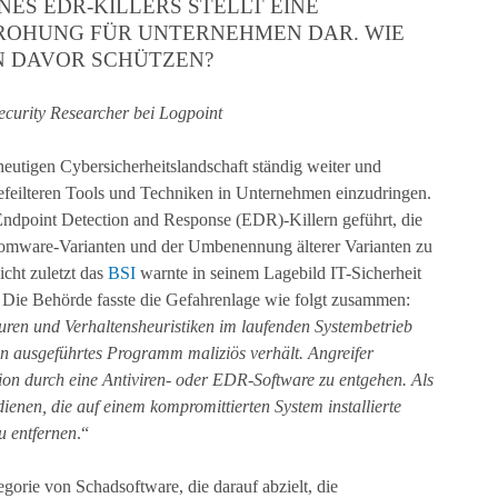
NES EDR-KILLERS STELLT EINE
ROHUNG FÜR UNTERNEHMEN DAR. WIE
N DAVOR SCHÜTZEN?
curity Researcher bei Logpoint
eutigen Cybersicherheitslandschaft ständig weiter und
eilteren Tools und Techniken in Unternehmen einzudringen.
Endpoint Detection and Response (EDR)-Killern geführt, die
omware-Varianten und der Umbenennung älterer Varianten zu
cht zuletzt das
BSI
warnte in seinem Lagebild IT-Sicherheit
. Die Behörde fasste die Gefahrenlage wie folgt zusammen:
aturen und Verhaltensheuristiken im laufenden Systembetrieb
ein ausgeführtes Programm maliziös verhält. Angreifer
ion durch eine Antiviren- oder EDR-Software zu entgehen. Als
ienen, die auf einem kompromittierten System installierte
 entfernen
.“
gorie von Schadsoftware, die darauf abzielt, die