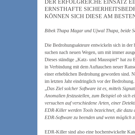
DER ERFOLGREICHE EINSATZ EI
ERNSTHAFTE SICHERHEITSBED
KÖNNEN SICH DIESE AM BESTE
Bibek Thapa Magar und Ujwal Thapa, beide Se
Die Bedrohungsakteure entwickeln sich in der h
suchen nach neuen Wegen, um mit immer ausgef
Dieses ständige „Katz- und Mausspiel“ hat zu 
in Verbindung mit dem Auftauchen neuer Rans
einer erheblichen Bedrohung geworden sind. Ni
im letzten Jahr eindringlich vor der Bedrohung
„
Das Ziel solcher Software ist es, mittels Sign
Anomalien festzustellen, zum Beispiel ob sich 
versuchen auf verschiedene Arten, einer Detekt
EDR-Killer werden Tools bezeichnet, die dazu d
EDR-Software zu beenden und wenn möglich zu
EDR-Killer sind also eine hochentwickelte Kate