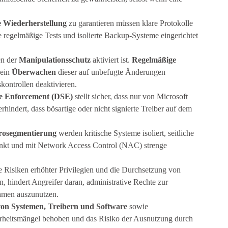
e Wiederherstellung
zu garantieren müssen klare Protokolle
e regelmäßige Tests und isolierte Backup-Systeme eingerichtet
en der
Manipulationsschutz
aktiviert ist.
Regelmäßige
 ein
Überwachen
dieser auf unbefugte Änderungen
skontrollen deaktivieren.
re Enforcement (DSE)
stellt sicher, dass nur von Microsoft
erhindert, dass bösartige oder nicht signierte Treiber auf dem
rosegmentierung
werden kritische Systeme isoliert, seitliche
nkt und mit Network Access Control (NAC) strenge
e Risiken erhöhter Privilegien und die Durchsetzung von
n, hindert Angreifer daran, administrative Rechte zur
hmen auszunutzen.
von Systemen, Treibern und Software
sowie
heitsmängel behoben und das Risiko der Ausnutzung durch