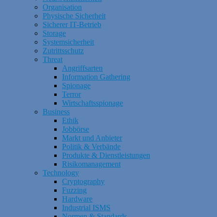
Organisation
Physische Sicherheit
Sicherer IT-Betrieb
Storage
Systemsicherheit
Zutrittsschutz
Threat
Angriffsarten
Information Gathering
Spionage
Terror
Wirtschaftsspionage
Business
Ethik
Jobbörse
Markt und Anbieter
Politik & Verbände
Produkte & Dienstleistungen
Risikomanagement
Technology
Cryptography
Fuzzing
Hardware
Industrial ISMS
Normen & Standards