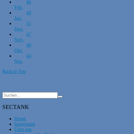
86
Feb.
49
Jan.
51
Dez.
47
Nov.
40
Okt.
44
Sep.
Back to Top
SECTANK
Home
Impressum
Über uns