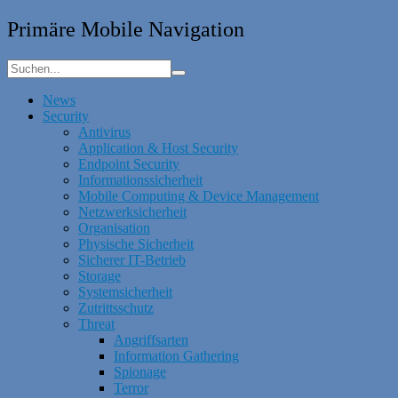
Primäre Mobile Navigation
News
Security
Antivirus
Application & Host Security
Endpoint Security
Informationssicherheit
Mobile Computing & Device Management
Netzwerksicherheit
Organisation
Physische Sicherheit
Sicherer IT-Betrieb
Storage
Systemsicherheit
Zutrittsschutz
Threat
Angriffsarten
Information Gathering
Spionage
Terror