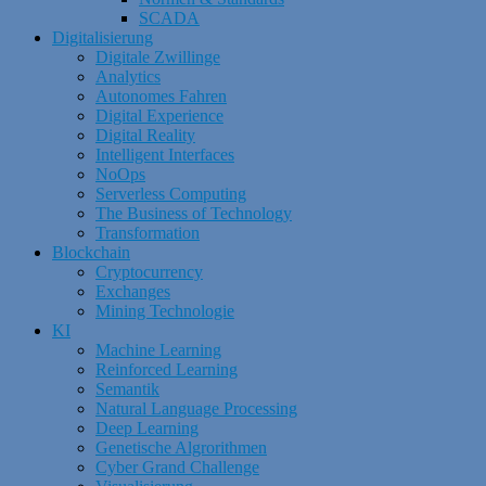
SCADA
Digitalisierung
Digitale Zwillinge
Analytics
Autonomes Fahren
Digital Experience
Digital Reality
Intelligent Interfaces
NoOps
Serverless Computing
The Business of Technology
Transformation
Blockchain
Cryptocurrency
Exchanges
Mining Technologie
KI
Machine Learning
Reinforced Learning
Semantik
Natural Language Processing
Deep Learning
Genetische Algrorithmen
Cyber Grand Challenge