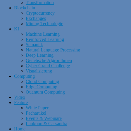
Transformation
Blockchain
Cryptocurrency
Exchanges
Mining Technologie
KI
Machine Learning
Reinforced Learning
Semantik
Natural Language Processing
Deep Learning
Genetische Algrorithmen
Cyber Grand Challenge
Visualisierung
Computing
Cloud Computing
Edge Computing
Quantum Computing
Video
Feature
White Paper
Fachartikel
Events & Webinare
Laokoon & Cassandra
Home