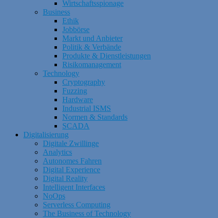
Wirtschaftsspionage
Business
Ethik
Jobbörse
Markt und Anbieter
Politik & Verbände
Produkte & Dienstleistungen
Risikomanagement
Technology
Cryptography
Fuzzing
Hardware
Industrial ISMS
Normen & Standards
SCADA
Digitalisierung
Digitale Zwillinge
Analytics
Autonomes Fahren
Digital Experience
Digital Reality
Intelligent Interfaces
NoOps
Serverless Computing
The Business of Technology