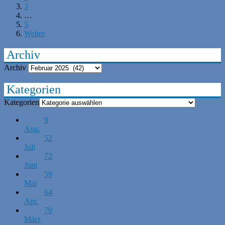
3
…
5
Weiter
Archiv
Archiv
Kategorien
Kategorien
9
Aug.
52
Juli
72
Juni
59
Mai
64
Apr.
79
März