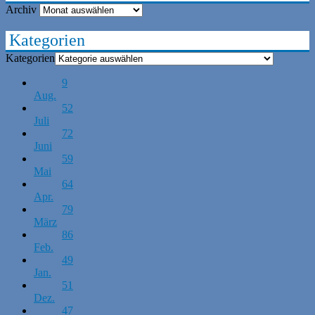
Archiv
Kategorien
Kategorien
9
Aug.
52
Juli
72
Juni
59
Mai
64
Apr.
79
März
86
Feb.
49
Jan.
51
Dez.
47