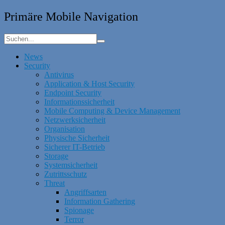
Primäre Mobile Navigation
News
Security
Antivirus
Application & Host Security
Endpoint Security
Informationssicherheit
Mobile Computing & Device Management
Netzwerksicherheit
Organisation
Physische Sicherheit
Sicherer IT-Betrieb
Storage
Systemsicherheit
Zutrittsschutz
Threat
Angriffsarten
Information Gathering
Spionage
Terror