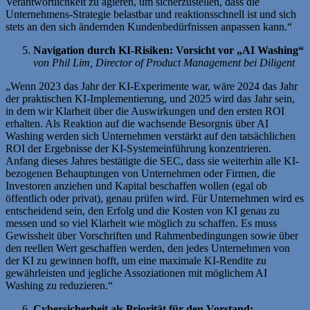
Verantwortlichkeit zu agieren, um sicherzustellen, dass die
Unternehmens-Strategie belastbar und reaktionsschnell ist und sich
stets an den sich ändernden Kundenbedürfnissen anpassen kann.“
Navigation durch KI-Risiken: Vorsicht vor „AI Washing“
von Phil Lim, Director of Product Management bei Diligent
„Wenn 2023 das Jahr der KI-Experimente war, wäre 2024 das Jahr
der praktischen KI-Implementierung, und 2025 wird das Jahr sein,
in dem wir Klarheit über die Auswirkungen und den ersten ROI
erhalten. Als Reaktion auf die wachsende Besorgnis über AI
Washing werden sich Unternehmen verstärkt auf den tatsächlichen
ROI der Ergebnisse der KI-Systemeinführung konzentrieren.
Anfang dieses Jahres bestätigte die SEC, dass sie weiterhin alle KI-
bezogenen Behauptungen von Unternehmen oder Firmen, die
Investoren anziehen und Kapital beschaffen wollen (egal ob
öffentlich oder privat), genau prüfen wird. Für Unternehmen wird es
entscheidend sein, den Erfolg und die Kosten von KI genau zu
messen und so viel Klarheit wie möglich zu schaffen. Es muss
Gewissheit über Vorschriften und Rahmenbedingungen sowie über
den reellen Wert geschaffen werden, den jedes Unternehmen von
der KI zu gewinnen hofft, um eine maximale KI-Rendite zu
gewährleisten und jegliche Assoziationen mit möglichem AI
Washing zu reduzieren.“
Cybersicherheit als Priorität für den Vorstand: