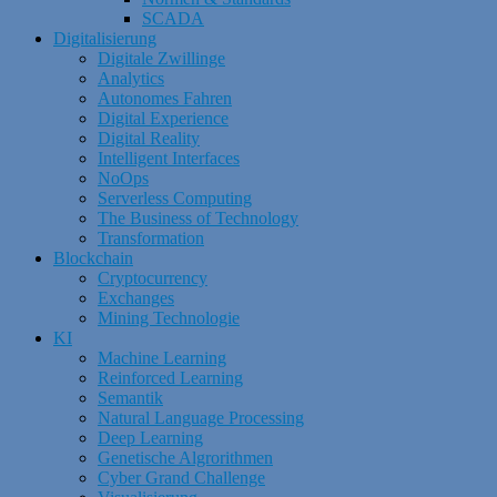
SCADA
Digitalisierung
Digitale Zwillinge
Analytics
Autonomes Fahren
Digital Experience
Digital Reality
Intelligent Interfaces
NoOps
Serverless Computing
The Business of Technology
Transformation
Blockchain
Cryptocurrency
Exchanges
Mining Technologie
KI
Machine Learning
Reinforced Learning
Semantik
Natural Language Processing
Deep Learning
Genetische Algrorithmen
Cyber Grand Challenge