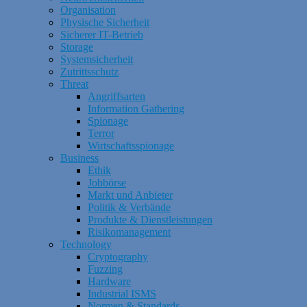
Organisation
Physische Sicherheit
Sicherer IT-Betrieb
Storage
Systemsicherheit
Zutrittsschutz
Threat
Angriffsarten
Information Gathering
Spionage
Terror
Wirtschaftsspionage
Business
Ethik
Jobbörse
Markt und Anbieter
Politik & Verbände
Produkte & Dienstleistungen
Risikomanagement
Technology
Cryptography
Fuzzing
Hardware
Industrial ISMS
Normen & Standards