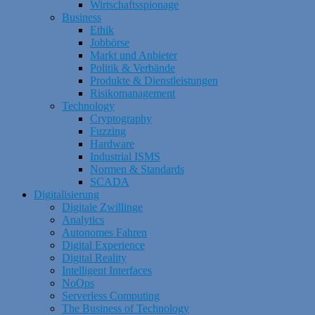
Wirtschaftsspionage
Business
Ethik
Jobbörse
Markt und Anbieter
Politik & Verbände
Produkte & Dienstleistungen
Risikomanagement
Technology
Cryptography
Fuzzing
Hardware
Industrial ISMS
Normen & Standards
SCADA
Digitalisierung
Digitale Zwillinge
Analytics
Autonomes Fahren
Digital Experience
Digital Reality
Intelligent Interfaces
NoOps
Serverless Computing
The Business of Technology