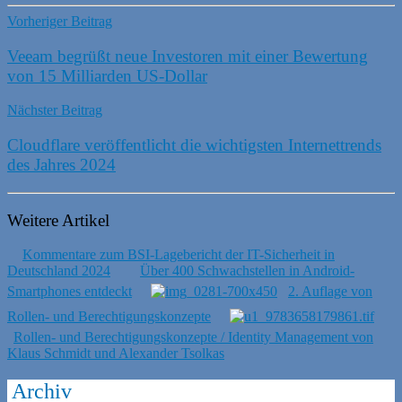
Vorheriger Beitrag
Veeam begrüßt neue Investoren mit einer Bewertung
von 15 Milliarden US-Dollar
Nächster Beitrag
Cloudflare veröffentlicht die wichtigsten Internettrends
des Jahres 2024
Weitere Artikel
Kommentare zum BSI-Lagebericht der IT-Sicherheit in
Deutschland 2024
Über 400 Schwachstellen in Android-
Smartphones entdeckt
2. Auflage von
Rollen- und Berechtigungskonzepte
Rollen- und Berechtigungskonzepte / Identity Management von
Klaus Schmidt und Alexander Tsolkas
Archiv