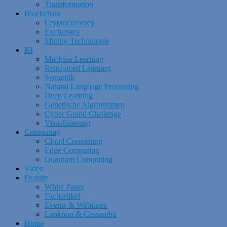
Transformation
Blockchain
Cryptocurrency
Exchanges
Mining Technologie
KI
Machine Learning
Reinforced Learning
Semantik
Natural Language Processing
Deep Learning
Genetische Algrorithmen
Cyber Grand Challenge
Visualisierung
Computing
Cloud Computing
Edge Computing
Quantum Computing
Video
Feature
White Paper
Fachartikel
Events & Webinare
Laokoon & Cassandra
Home