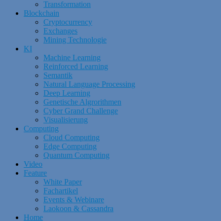
Transformation
Blockchain
Cryptocurrency
Exchanges
Mining Technologie
KI
Machine Learning
Reinforced Learning
Semantik
Natural Language Processing
Deep Learning
Genetische Algrorithmen
Cyber Grand Challenge
Visualisierung
Computing
Cloud Computing
Edge Computing
Quantum Computing
Video
Feature
White Paper
Fachartikel
Events & Webinare
Laokoon & Cassandra
Home