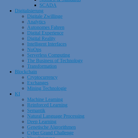
SCADA
Digitalisierung
Digitale Zwillinge
Analytics
Autonomes Fahren
Digital Experience
Digital Reality
Intelligent Interfaces
NoOps
Serverless Computing
The Business of Technology
Transformation
Blockchain
Cryptocurrency
Exchanges
Mining Technologie
KI
Machine Learning
Reinforced Learning
Semantik
Natural Language Processing
Deep Learning
Genetische Algrorithmen
Cyber Grand Challenge