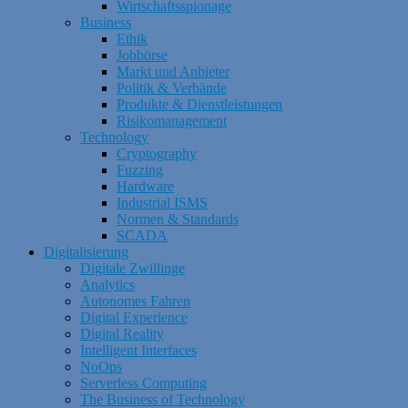
Wirtschaftsspionage
Business
Ethik
Jobbörse
Markt und Anbieter
Politik & Verbände
Produkte & Dienstleistungen
Risikomanagement
Technology
Cryptography
Fuzzing
Hardware
Industrial ISMS
Normen & Standards
SCADA
Digitalisierung
Digitale Zwillinge
Analytics
Autonomes Fahren
Digital Experience
Digital Reality
Intelligent Interfaces
NoOps
Serverless Computing
The Business of Technology