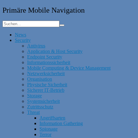
Primäre Mobile Navigation
News
Security
Antivirus
Application & Host Security
Endpoint Security
Informationssicherheit
Mobile Computing & Device Management
Netzwerksicherheit
Organisation
Physische Sicherheit
Sicherer IT-Betrieb
Storage
Systemsicherheit
Zutrittsschutz
Threat
Angriffsarten
Information Gathering
Spionage
Terror