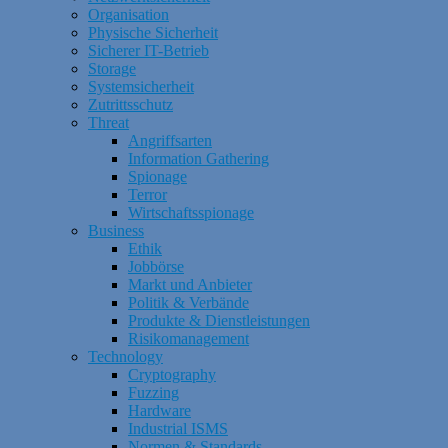
Organisation
Physische Sicherheit
Sicherer IT-Betrieb
Storage
Systemsicherheit
Zutrittsschutz
Threat
Angriffsarten
Information Gathering
Spionage
Terror
Wirtschaftsspionage
Business
Ethik
Jobbörse
Markt und Anbieter
Politik & Verbände
Produkte & Dienstleistungen
Risikomanagement
Technology
Cryptography
Fuzzing
Hardware
Industrial ISMS
Normen & Standards