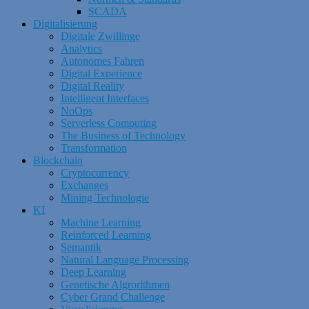
SCADA
Digitalisierung
Digitale Zwillinge
Analytics
Autonomes Fahren
Digital Experience
Digital Reality
Intelligent Interfaces
NoOps
Serverless Computing
The Business of Technology
Transformation
Blockchain
Cryptocurrency
Exchanges
Mining Technologie
KI
Machine Learning
Reinforced Learning
Semantik
Natural Language Processing
Deep Learning
Genetische Algrorithmen
Cyber Grand Challenge