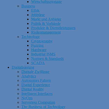
Wirtschaftsspionage
Business
Ethik
Jobbörse
Markt und Anbieter
Politik & Verbände
Produkte & Dienstleistungen
Risikomanagement
Technology
Cryptography
Fuzzing
Hardware
Industrial ISMS
Normen & Standards
SCADA
Digitalisierung
Digitale Zwillinge
Analytics
Autonomes Fahren
Digital Experience
Digital Reality
Intelligent Interfaces
NoOps
Serverless Computing
The Business of Technology