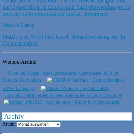
Qualys stellt TotalCloud 2.0 mit TruRisk Insights vor,
um Cyberrisiken in Cloud- und SaaS-Anwendungen zu
messen, zu kommunizieren und zu eliminieren
Nächster Beitrag
MalDocs in Word und Excel: Herausforderung für die
Cybersicherheit
Weitere Artikel
Fluch und Segen: Was Cybersecurity-Spezialisten 2024 im
Bereich KI erwarten
Erste einheitliche
SASE-Gateways
ThycoticCentrify ernennt neuen Enterprise Account Executive
Apache Spot – Motor für Cybersecurity
Archiv
Archiv