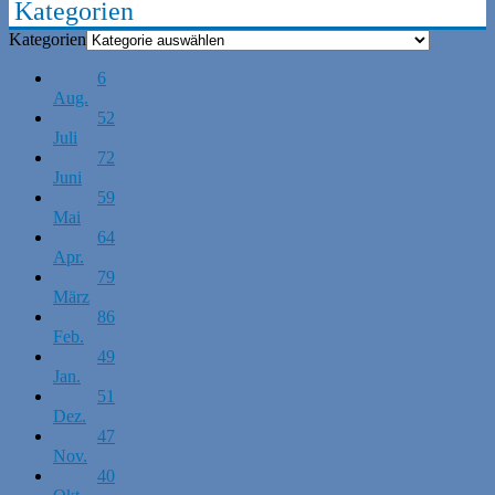
Kategorien
Kategorien
6
Aug.
52
Juli
72
Juni
59
Mai
64
Apr.
79
März
86
Feb.
49
Jan.
51
Dez.
47
Nov.
40