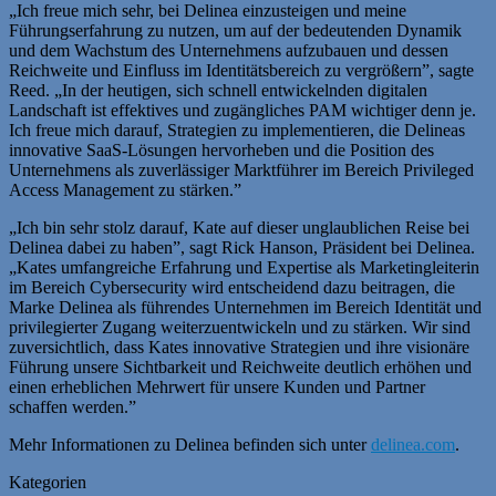
„Ich freue mich sehr, bei Delinea einzusteigen und meine
Führungserfahrung zu nutzen, um auf der bedeutenden Dynamik
und dem Wachstum des Unternehmens aufzubauen und dessen
Reichweite und Einfluss im Identitätsbereich zu vergrößern”, sagte
Reed. „In der heutigen, sich schnell entwickelnden digitalen
Landschaft ist effektives und zugängliches PAM wichtiger denn je.
Ich freue mich darauf, Strategien zu implementieren, die Delineas
innovative SaaS-Lösungen hervorheben und die Position des
Unternehmens als zuverlässiger Marktführer im Bereich Privileged
Access Management zu stärken.”
„Ich bin sehr stolz darauf, Kate auf dieser unglaublichen Reise bei
Delinea dabei zu haben”, sagt Rick Hanson, Präsident bei Delinea.
„Kates umfangreiche Erfahrung und Expertise als Marketingleiterin
im Bereich Cybersecurity wird entscheidend dazu beitragen, die
Marke Delinea als führendes Unternehmen im Bereich Identität und
privilegierter Zugang weiterzuentwickeln und zu stärken. Wir sind
zuversichtlich, dass Kates innovative Strategien und ihre visionäre
Führung unsere Sichtbarkeit und Reichweite deutlich erhöhen und
einen erheblichen Mehrwert für unsere Kunden und Partner
schaffen werden.”
Mehr Informationen zu Delinea befinden sich unter
delinea.com
.
Kategorien