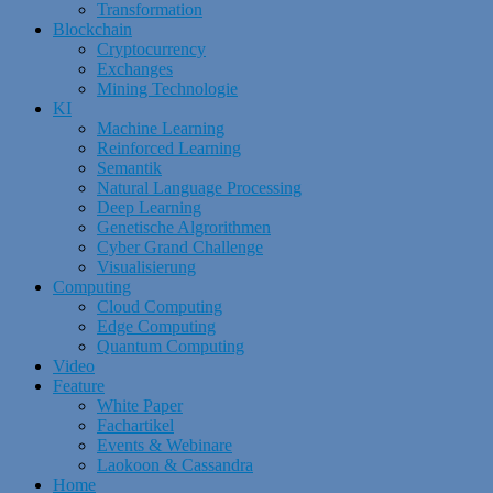
Transformation
Blockchain
Cryptocurrency
Exchanges
Mining Technologie
KI
Machine Learning
Reinforced Learning
Semantik
Natural Language Processing
Deep Learning
Genetische Algrorithmen
Cyber Grand Challenge
Visualisierung
Computing
Cloud Computing
Edge Computing
Quantum Computing
Video
Feature
White Paper
Fachartikel
Events & Webinare
Laokoon & Cassandra
Home