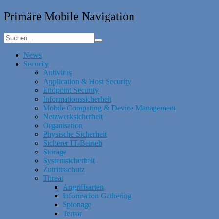
Primäre Mobile Navigation
News
Security
Antivirus
Application & Host Security
Endpoint Security
Informationssicherheit
Mobile Computing & Device Management
Netzwerksicherheit
Organisation
Physische Sicherheit
Sicherer IT-Betrieb
Storage
Systemsicherheit
Zutrittsschutz
Threat
Angriffsarten
Information Gathering
Spionage
Terror