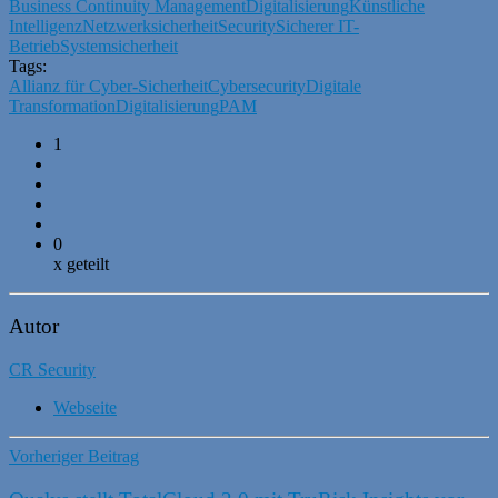
Business Continuity Management
Digitalisierung
Künstliche
Intelligenz
Netzwerksicherheit
Security
Sicherer IT-
Betrieb
Systemsicherheit
Tags:
Allianz für Cyber-Sicherheit
Cybersecurity
Digitale
Transformation
Digitalisierung
PAM
1
0
x geteilt
Autor
CR Security
Webseite
Vorheriger Beitrag