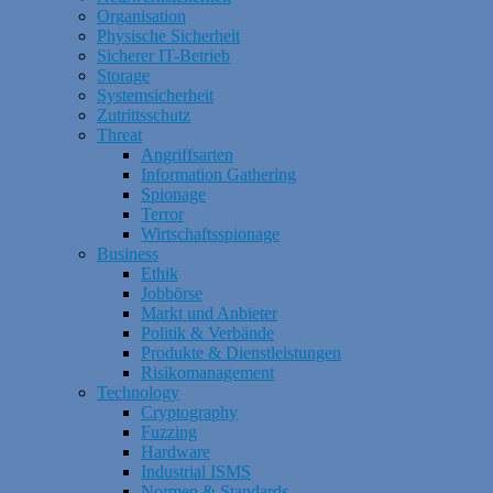
Organisation
Physische Sicherheit
Sicherer IT-Betrieb
Storage
Systemsicherheit
Zutrittsschutz
Threat
Angriffsarten
Information Gathering
Spionage
Terror
Wirtschaftsspionage
Business
Ethik
Jobbörse
Markt und Anbieter
Politik & Verbände
Produkte & Dienstleistungen
Risikomanagement
Technology
Cryptography
Fuzzing
Hardware
Industrial ISMS
Normen & Standards