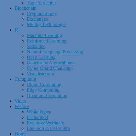
Transformation
Blockchain
Cryptocurrency
Exchanges
Mining Technologie
KI
Machine Learning
Reinforced Learning
Semantik
Natural Language Processing
Deep Learning
Genetische Algrorithmen
Cyber Grand Challenge
Visualisierung
Computing
Cloud Computing
Edge Computing
Quantum Computing
Video
Feature
White Paper
Fachartikel
Events & Webinare
Laokoon & Cassandra
Home