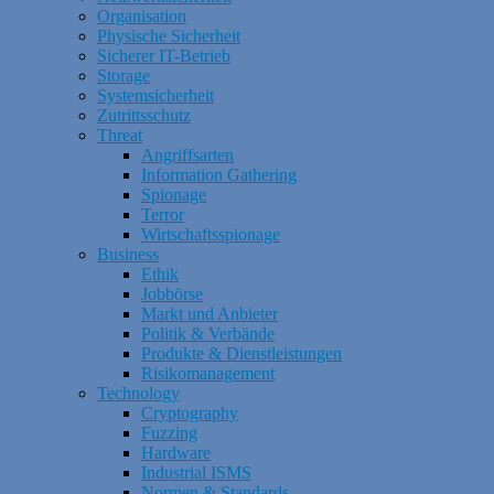
Organisation
Physische Sicherheit
Sicherer IT-Betrieb
Storage
Systemsicherheit
Zutrittsschutz
Threat
Angriffsarten
Information Gathering
Spionage
Terror
Wirtschaftsspionage
Business
Ethik
Jobbörse
Markt und Anbieter
Politik & Verbände
Produkte & Dienstleistungen
Risikomanagement
Technology
Cryptography
Fuzzing
Hardware
Industrial ISMS
Normen & Standards