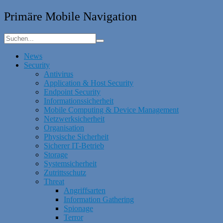
Primäre Mobile Navigation
News
Security
Antivirus
Application & Host Security
Endpoint Security
Informationssicherheit
Mobile Computing & Device Management
Netzwerksicherheit
Organisation
Physische Sicherheit
Sicherer IT-Betrieb
Storage
Systemsicherheit
Zutrittsschutz
Threat
Angriffsarten
Information Gathering
Spionage
Terror