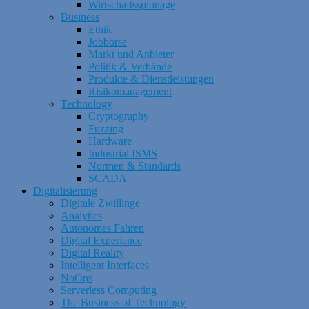
Wirtschaftsspionage
Business
Ethik
Jobbörse
Markt und Anbieter
Politik & Verbände
Produkte & Dienstleistungen
Risikomanagement
Technology
Cryptography
Fuzzing
Hardware
Industrial ISMS
Normen & Standards
SCADA
Digitalisierung
Digitale Zwillinge
Analytics
Autonomes Fahren
Digital Experience
Digital Reality
Intelligent Interfaces
NoOps
Serverless Computing
The Business of Technology