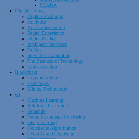
SCADA
Digitalisierung
Digitale Zwillinge
Analytics
Autonomes Fahren
Digital Experience
Digital Reality
Intelligent Interfaces
NoOps
Serverless Computing
The Business of Technology
Transformation
Blockchain
Cryptocurrency
Exchanges
Mining Technologie
KI
Machine Learning
Reinforced Learning
Semantik
Natural Language Processing
Deep Learning
Genetische Algrorithmen
Cyber Grand Challenge