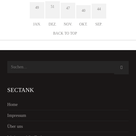
51
49
47
44
40
JAN.
DEZ.
NOV.
OKT.
SEP.
BACK TO TOP
SECTANK
Home
Impressum
Über uns