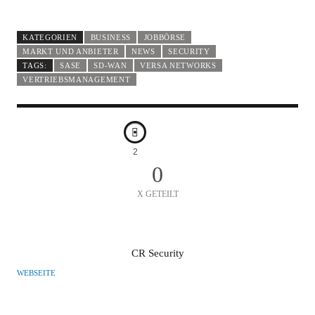
KATEGORIEN
BUSINESS
JOBBÖRSE
MARKT UND ANBIETER
NEWS
SECURITY
TAGS:
SASE
SD-WAN
VERSA NETWORKS
VERTRIEBSMANAGEMENT
2
0
X GETEILT
A
CR Security
U
WEBSEITE
T
O