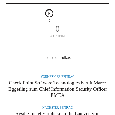
0
0
X GETEILT
A
redaktiontsolkas
U
T
O
VORHERIGER BEITRAG
R
Check Point Software Technologies beruft Marco
Eggerling zum Chief Information Security Officer
EMEA
NÄCHSTER BEITRAG
Sysdig bietet Einblicke in die Laufzeit von