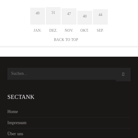
51
49
47
44
40
JAN.
DEZ.
NOV.
OKT.
SEP.
BACK TO TOP
SECTANK
Home
Impressum
Über uns