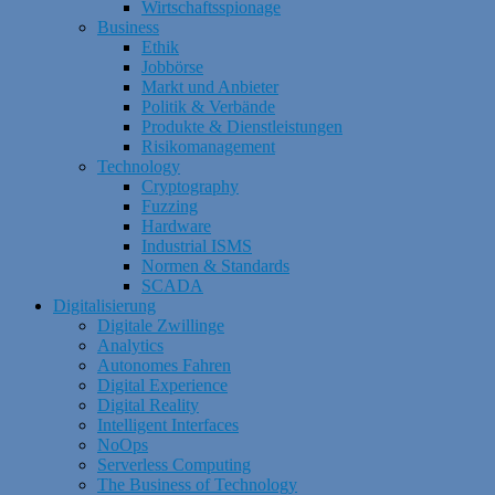
Wirtschaftsspionage
Business
Ethik
Jobbörse
Markt und Anbieter
Politik & Verbände
Produkte & Dienstleistungen
Risikomanagement
Technology
Cryptography
Fuzzing
Hardware
Industrial ISMS
Normen & Standards
SCADA
Digitalisierung
Digitale Zwillinge
Analytics
Autonomes Fahren
Digital Experience
Digital Reality
Intelligent Interfaces
NoOps
Serverless Computing
The Business of Technology