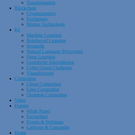
Transformation
Blockchain
Cryptocurrency
Exchanges
Mining Technologie
KI
Machine Learning
Reinforced Learning
Semantik
Natural Language Processing
Deep Learning
Genetische Algrorithmen
Cyber Grand Challenge
Visualisierung
Computing
Cloud Computing
Edge Computing
Quantum Computing
Video
Feature
White Paper
Fachartikel
Events & Webinare
Laokoon & Cassandra
Home