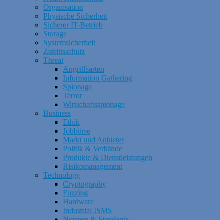
Organisation
Physische Sicherheit
Sicherer IT-Betrieb
Storage
Systemsicherheit
Zutrittsschutz
Threat
Angriffsarten
Information Gathering
Spionage
Terror
Wirtschaftsspionage
Business
Ethik
Jobbörse
Markt und Anbieter
Politik & Verbände
Produkte & Dienstleistungen
Risikomanagement
Technology
Cryptography
Fuzzing
Hardware
Industrial ISMS
Normen & Standards