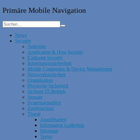
Primäre Mobile Navigation
News
Security
Antivirus
Application & Host Security
Endpoint Security
Informationssicherheit
Mobile Computing & Device Management
Netzwerksicherheit
Organisation
Physische Sicherheit
Sicherer IT-Betrieb
Storage
Systemsicherheit
Zutrittsschutz
Threat
Angriffsarten
Information Gathering
Spionage
Terror