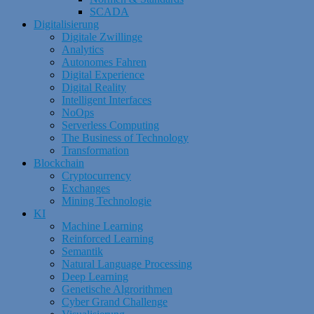
SCADA
Digitalisierung
Digitale Zwillinge
Analytics
Autonomes Fahren
Digital Experience
Digital Reality
Intelligent Interfaces
NoOps
Serverless Computing
The Business of Technology
Transformation
Blockchain
Cryptocurrency
Exchanges
Mining Technologie
KI
Machine Learning
Reinforced Learning
Semantik
Natural Language Processing
Deep Learning
Genetische Algrorithmen
Cyber Grand Challenge