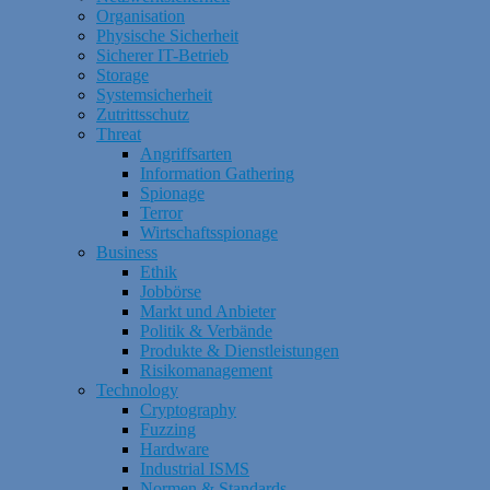
Organisation
Physische Sicherheit
Sicherer IT-Betrieb
Storage
Systemsicherheit
Zutrittsschutz
Threat
Angriffsarten
Information Gathering
Spionage
Terror
Wirtschaftsspionage
Business
Ethik
Jobbörse
Markt und Anbieter
Politik & Verbände
Produkte & Dienstleistungen
Risikomanagement
Technology
Cryptography
Fuzzing
Hardware
Industrial ISMS
Normen & Standards