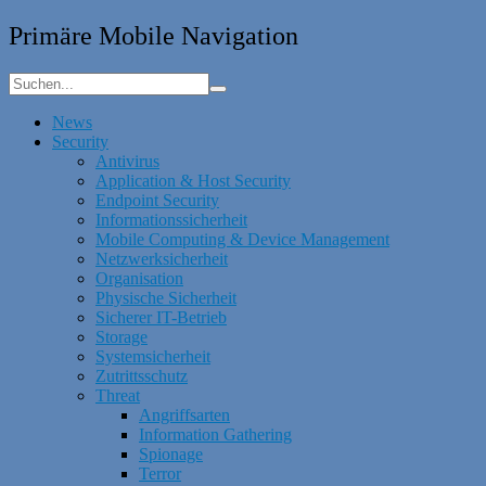
Primäre Mobile Navigation
News
Security
Antivirus
Application & Host Security
Endpoint Security
Informationssicherheit
Mobile Computing & Device Management
Netzwerksicherheit
Organisation
Physische Sicherheit
Sicherer IT-Betrieb
Storage
Systemsicherheit
Zutrittsschutz
Threat
Angriffsarten
Information Gathering
Spionage
Terror