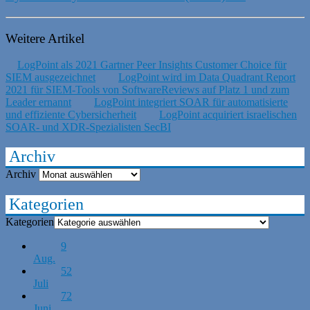
Weitere Artikel
LogPoint als 2021 Gartner Peer Insights Customer Choice für
SIEM ausgezeichnet
LogPoint wird im Data Quadrant Report
2021 für SIEM-Tools von SoftwareReviews auf Platz 1 und zum
Leader ernannt
LogPoint integriert SOAR für automatisierte
und effiziente Cybersicherheit
LogPoint acquiriert israelischen
SOAR- und XDR-Spezialisten SecBI
Archiv
Archiv
Kategorien
Kategorien
9
Aug.
52
Juli
72
Juni