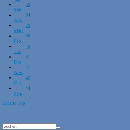
59
Mai
64
Apr.
79
März
86
Feb.
49
Jan.
51
Dez.
47
Nov.
40
Okt.
44
Sep.
Back to Top