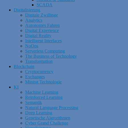
SCADA
Digitalisierung
Digitale Zwillinge
Analytics
Autonomes Fahren
Digital Experience
Digital Reality
Intelligent Interfaces
NoOps
Serverless Computing
The Business of Technology
Transformation
Blockchain
Cryptocurrency
Exchanges
Mining Technologie
KI
Machine Learning
Reinforced Learning
Semantik
Natural Language Processing
Deep Learning
Genetische Algrorithmen
Cyber Grand Challenge