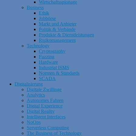
Wirtschaftsspionage
Business
Ethik
Jobbörse
Markt und Anbieter
Politik & Verbände
Produkte & Dienstleistungen
Risikomanagement
Technology
Cryptography
Fuzzing
Hardware
Industrial ISMS
Normen & Standards
SCADA
Digitalisierung
Digitale Zwillinge
Analytics
Autonomes Fahren
Digital Experience
Digital Reality
Intelligent Interfaces
NoOps
Serverless Computing
The Business of Technology