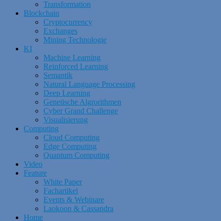
Transformation
Blockchain
Cryptocurrency
Exchanges
Mining Technologie
KI
Machine Learning
Reinforced Learning
Semantik
Natural Language Processing
Deep Learning
Genetische Algrorithmen
Cyber Grand Challenge
Visualisierung
Computing
Cloud Computing
Edge Computing
Quantum Computing
Video
Feature
White Paper
Fachartikel
Events & Webinare
Laokoon & Cassandra
Home