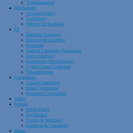
Transformation
Blockchain
Cryptocurrency
Exchanges
Mining Technologie
KI
Machine Learning
Reinforced Learning
Semantik
Natural Language Processing
Deep Learning
Genetische Algrorithmen
Cyber Grand Challenge
Visualisierung
Computing
Cloud Computing
Edge Computing
Quantum Computing
Video
Feature
White Paper
Fachartikel
Events & Webinare
Laokoon & Cassandra
Home