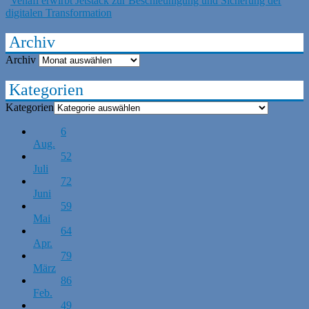
Venafi erwirbt Jetstack zur Beschleunigung und Sicherung der
digitalen Transformation
Archiv
Archiv
Kategorien
Kategorien
6
Aug.
52
Juli
72
Juni
59
Mai
64
Apr.
79
März
86
Feb.
49