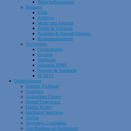
Wirtschaftsspionage
Business
Ethik
Jobbörse
Markt und Anbieter
Politik & Verbände
Produkte & Dienstleistungen
Risikomanagement
Technology
Cryptography
Fuzzing
Hardware
Industrial ISMS
Normen & Standards
SCADA
Digitalisierung
Digitale Zwillinge
Analytics
Autonomes Fahren
Digital Experience
Digital Reality
Intelligent Interfaces
NoOps
Serverless Computing
The Business of Technology