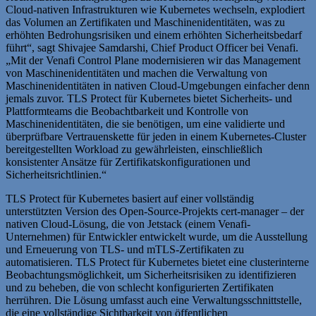
Cloud-nativen Infrastrukturen wie Kubernetes wechseln, explodiert
das Volumen an Zertifikaten und Maschinenidentitäten, was zu
erhöhten Bedrohungsrisiken und einem erhöhten Sicherheitsbedarf
führt“, sagt Shivajee Samdarshi, Chief Product Officer bei Venafi.
„Mit der Venafi Control Plane modernisieren wir das Management
von Maschinenidentitäten und machen die Verwaltung von
Maschinenidentitäten in nativen Cloud-Umgebungen einfacher denn
jemals zuvor. TLS Protect für Kubernetes bietet Sicherheits- und
Plattformteams die Beobachtbarkeit und Kontrolle von
Maschinenidentitäten, die sie benötigen, um eine validierte und
überprüfbare Vertrauenskette für jeden in einem Kubernetes-Cluster
bereitgestellten Workload zu gewährleisten, einschließlich
konsistenter Ansätze für Zertifikatskonfigurationen und
Sicherheitsrichtlinien.“
TLS Protect für Kubernetes basiert auf einer vollständig
unterstützten Version des Open-Source-Projekts cert-manager – der
nativen Cloud-Lösung, die von Jetstack (einem Venafi-
Unternehmen) für Entwickler entwickelt wurde, um die Ausstellung
und Erneuerung von TLS- und mTLS-Zertifikaten zu
automatisieren. TLS Protect für Kubernetes bietet eine clusterinterne
Beobachtungsmöglichkeit, um Sicherheitsrisiken zu identifizieren
und zu beheben, die von schlecht konfigurierten Zertifikaten
herrühren. Die Lösung umfasst auch eine Verwaltungsschnittstelle,
die eine vollständige Sichtbarkeit von öffentlichen