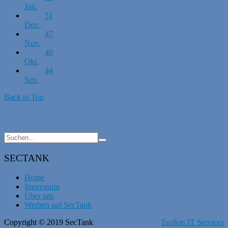
Jan.
51
Dez.
47
Nov.
40
Okt.
44
Sep.
Back to Top
SECTANK
Home
Impressum
Über uns
Werben auf SecTank
Copyright © 2019 SecTank
Tsolkas IT Services