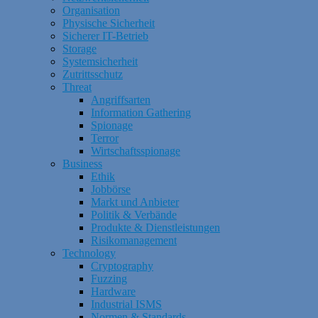
Organisation
Physische Sicherheit
Sicherer IT-Betrieb
Storage
Systemsicherheit
Zutrittsschutz
Threat
Angriffsarten
Information Gathering
Spionage
Terror
Wirtschaftsspionage
Business
Ethik
Jobbörse
Markt und Anbieter
Politik & Verbände
Produkte & Dienstleistungen
Risikomanagement
Technology
Cryptography
Fuzzing
Hardware
Industrial ISMS
Normen & Standards