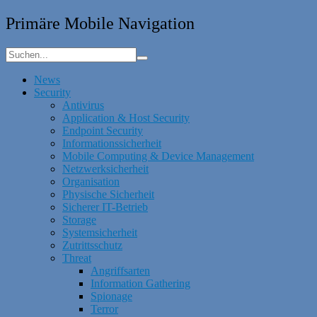
Primäre Mobile Navigation
News
Security
Antivirus
Application & Host Security
Endpoint Security
Informationssicherheit
Mobile Computing & Device Management
Netzwerksicherheit
Organisation
Physische Sicherheit
Sicherer IT-Betrieb
Storage
Systemsicherheit
Zutrittsschutz
Threat
Angriffsarten
Information Gathering
Spionage
Terror