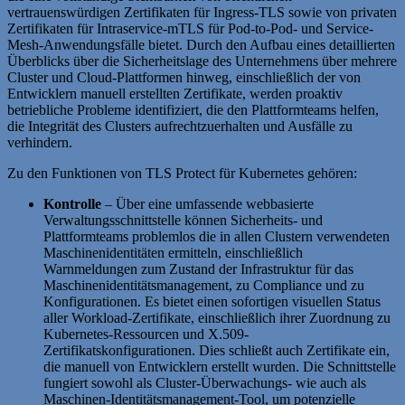
vertrauenswürdigen Zertifikaten für Ingress-TLS sowie von privaten
Zertifikaten für Intraservice-mTLS für Pod-to-Pod- und Service-
Mesh-Anwendungsfälle bietet. Durch den Aufbau eines detaillierten
Überblicks über die Sicherheitslage des Unternehmens über mehrere
Cluster und Cloud-Plattformen hinweg, einschließlich der von
Entwicklern manuell erstellten Zertifikate, werden proaktiv
betriebliche Probleme identifiziert, die den Plattformteams helfen,
die Integrität des Clusters aufrechtzuerhalten und Ausfälle zu
verhindern.
Zu den Funktionen von TLS Protect für Kubernetes gehören:
Kontrolle
– Über eine umfassende webbasierte
Verwaltungsschnittstelle können Sicherheits- und
Plattformteams problemlos die in allen Clustern verwendeten
Maschinenidentitäten ermitteln, einschließlich
Warnmeldungen zum Zustand der Infrastruktur für das
Maschinenidentitätsmanagement, zu Compliance und zu
Konfigurationen. Es bietet einen sofortigen visuellen Status
aller Workload-Zertifikate, einschließlich ihrer Zuordnung zu
Kubernetes-Ressourcen und X.509-
Zertifikatskonfigurationen. Dies schließt auch Zertifikate ein,
die manuell von Entwicklern erstellt wurden. Die Schnittstelle
fungiert sowohl als Cluster-Überwachungs- wie auch als
Maschinen-Identitätsmanagement-Tool, um potenzielle