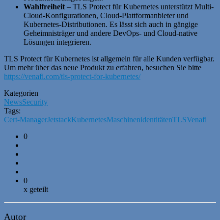
Wahlfreiheit
– TLS Protect für Kubernetes unterstützt Multi-
Cloud-Konfigurationen, Cloud-Plattformanbieter und
Kubernetes-Distributionen. Es lässt sich auch in gängige
Geheimnisträger und andere DevOps- und Cloud-native
Lösungen integrieren.
TLS Protect für Kubernetes ist allgemein für alle Kunden verfügbar.
Um mehr über das neue Produkt zu erfahren, besuchen Sie bitte
https://venafi.com/tls-protect-for-kubernetes/
Kategorien
News
Security
Tags:
Cert-Manager
Jetstack
Kubernetes
Maschinenidentitäten
TLS
Venafi
0
0
x geteilt
Autor