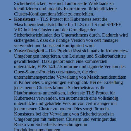
Sicherheitslücken, wie nicht autorisierte Workloads zu
identifizieren und proaktiv Korrekturen für identifizierte
Cluster-Konfigurationsfehler zu empfehlen.
Konsistenz
– TLS Protect für Kubernetes setzt die
Maschinenidentitätsrichtlinie für TLS, mTLS und SPIFFE
VID in allen Clustern auf der Grundlage der
Sicherheitsrichtlinien des Unternehmens durch. Dadurch wird
sichergestellt, dass die richtige Version von cert-manager
verwendet und konsistent konfiguriert wird.
Zuverlässigkeit
– Das Produkt lässt sich nativ in Kubernetes-
Umgebungen integrieren, um Leistung und Skalierbarkeit zu
gewährleisten. Dazu gehört auch eine kommerziell
unterstützte, FIPS 140-2-konforme und signierte Version des
Open-Source-Projekts cert-manager, die eine
unternehmensgerechte Verwaltung von Maschinenidentitäten
in Kubernetes-Umgebungen ermöglicht. Bei der Erstellung
jedes neuen Clusters können Sicherheitsteams die
Plattformteams unterstützen, indem sie TLS Protect für
Kubernetes verwenden, um automatisch eine vollständig
unterstützte und gehärtete Version von cert-manager mit
jedem neuen Cluster zu booten. Dies sorgt für mehr
Konsistenz bei der Verwaltung von Sicherheitstools in
Umgebungen mit mehreren Clustern und verringert das
Risiko von Sicherheitsabweichungen in
Produktionsumgebungen.