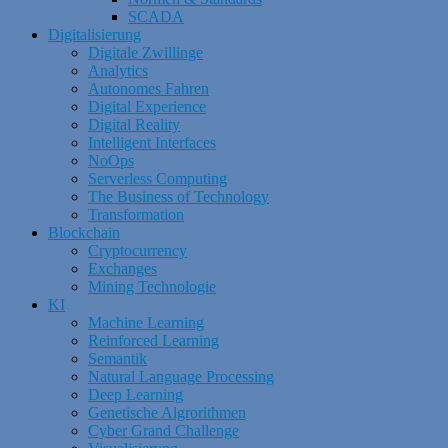
SCADA
Digitalisierung
Digitale Zwillinge
Analytics
Autonomes Fahren
Digital Experience
Digital Reality
Intelligent Interfaces
NoOps
Serverless Computing
The Business of Technology
Transformation
Blockchain
Cryptocurrency
Exchanges
Mining Technologie
KI
Machine Learning
Reinforced Learning
Semantik
Natural Language Processing
Deep Learning
Genetische Algrorithmen
Cyber Grand Challenge