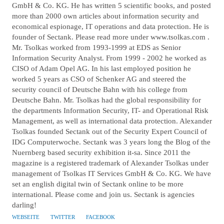
GmbH & Co. KG. He has written 5 scientific books, and posted
R
more than 2000 own articles about information security and
economical espionage, IT operations and data protection. He is
founder of Sectank. Please read more under www.tsolkas.com .
Mr. Tsolkas worked from 1993-1999 at EDS as Senior
Information Security Analyst. From 1999 - 2002 he worked as
CISO of Adam Opel AG. In his last employed position he
worked 5 years as CSO of Schenker AG and steered the
security council of Deutsche Bahn with his college from
Deutsche Bahn. Mr. Tsolkas had the global responsibility for
the departments Information Security, IT- and Operational Risk
Management, as well as international data protection. Alexander
Tsolkas founded Sectank out of the Security Expert Council of
IDG Computerwoche. Sectank was 3 years long the Blog of the
Nuernberg based security exhibition it-sa. Since 2011 the
magazine is a registered trademark of Alexander Tsolkas under
management of Tsolkas IT Services GmbH & Co. KG. We have
set an english digital twin of Sectank online to be more
international. Please come and join us. Sectank is agencies
darling!
WEBSEITE
TWITTER
FACEBOOK