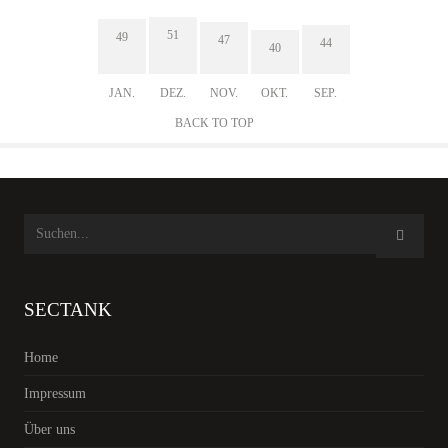
51
49
47
44
40
JAN.
DEZ.
NOV.
OKT.
SEP.
BACK TO TOP
SECTANK
Home
Impressum
Über uns