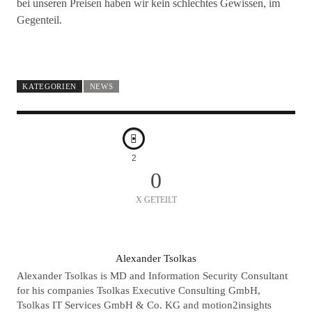
bei unseren Preisen haben wir kein schlechtes Gewissen, im
Gegenteil.
KATEGORIEN
NEWS
2
0
X GETEILT
A
Alexander Tsolkas
U
Alexander Tsolkas is MD and Information Security Consultant
T
for his companies Tsolkas Executive Consulting GmbH,
Tsolkas IT Services GmbH & Co. KG and motion2insights
O