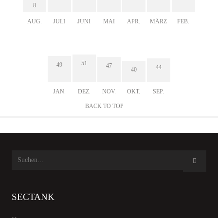
8
AUG.
JULI
JUNI
MAI
APR.
MÄRZ
FEB.
51
49
47
44
40
JAN.
DEZ.
NOV.
OKT.
SEP.
BACK TO TOP
SECTANK