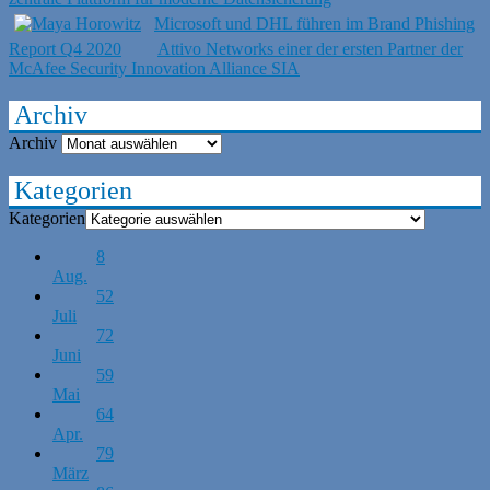
Microsoft und DHL führen im Brand Phishing
Report Q4 2020
Attivo Networks einer der ersten Partner der
McAfee Security Innovation Alliance SIA
Archiv
Archiv
Kategorien
Kategorien
8
Aug.
52
Juli
72
Juni
59
Mai
64
Apr.
79
März