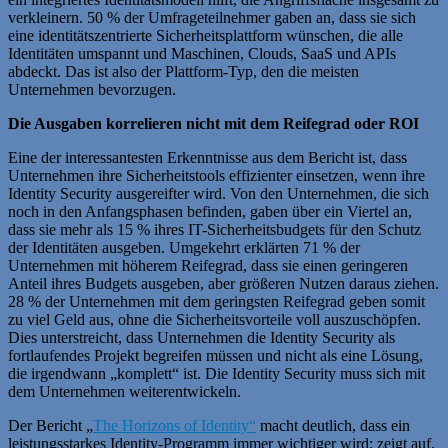
verkleinern. 50 % der Umfrageteilnehmer gaben an, dass sie sich
eine identitätszentrierte Sicherheitsplattform wünschen, die alle
Identitäten umspannt und Maschinen, Clouds, SaaS und APIs
abdeckt. Das ist also der Plattform-Typ, den die meisten
Unternehmen bevorzugen.
Die Ausgaben korrelieren nicht mit dem Reifegrad oder ROI
Eine der interessantesten Erkenntnisse aus dem Bericht ist, dass
Unternehmen ihre Sicherheitstools effizienter einsetzen, wenn ihre
Identity Security ausgereifter wird. Von den Unternehmen, die sich
noch in den Anfangsphasen befinden, gaben über ein Viertel an,
dass sie mehr als 15 % ihres IT-Sicherheitsbudgets für den Schutz
der Identitäten ausgeben. Umgekehrt erklärten 71 % der
Unternehmen mit höherem Reifegrad, dass sie einen geringeren
Anteil ihres Budgets ausgeben, aber größeren Nutzen daraus ziehen.
28 % der Unternehmen mit dem geringsten Reifegrad geben somit
zu viel Geld aus, ohne die Sicherheitsvorteile voll auszuschöpfen.
Dies unterstreicht, dass Unternehmen die Identity Security als
fortlaufendes Projekt begreifen müssen und nicht als eine Lösung,
die irgendwann „komplett“ ist. Die Identity Security muss sich mit
dem Unternehmen weiterentwickeln.
Der Bericht „
The Horizons of Identity“
macht deutlich, dass ein
leistungsstarkes Identity-Programm immer wichtiger wird; zeigt auf,