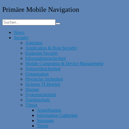
Primäre Mobile Navigation
News
Security
Antivirus
Application & Host Security
Endpoint Security
Informationssicherheit
Mobile Computing & Device Management
Netzwerksicherheit
Organisation
Physische Sicherheit
Sicherer IT-Betrieb
Storage
Systemsicherheit
Zutrittsschutz
Threat
Angriffsarten
Information Gathering
Spionage
Terror