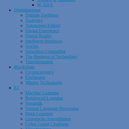
SCADA
Digitalisierung
Digitale Zwillinge
Analytics
Autonomes Fahren
Digital Experience
Digital Reality
Intelligent Interfaces
NoOps
Serverless Computing
The Business of Technology
Transformation
Blockchain
Cryptocurrency
Exchanges
Mining Technologie
KI
Machine Learning
Reinforced Learning
Semantik
Natural Language Processing
Deep Learning
Genetische Algrorithmen
Cyber Grand Challenge