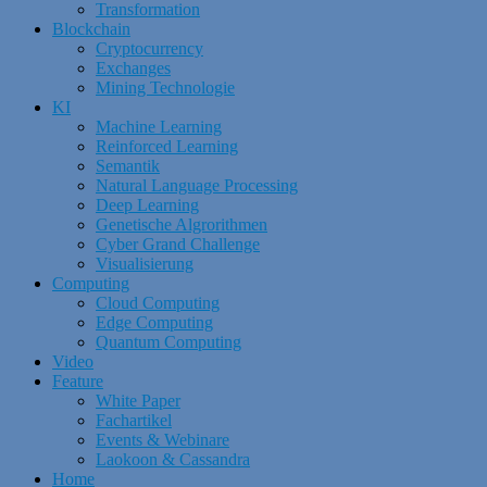
Transformation
Blockchain
Cryptocurrency
Exchanges
Mining Technologie
KI
Machine Learning
Reinforced Learning
Semantik
Natural Language Processing
Deep Learning
Genetische Algrorithmen
Cyber Grand Challenge
Visualisierung
Computing
Cloud Computing
Edge Computing
Quantum Computing
Video
Feature
White Paper
Fachartikel
Events & Webinare
Laokoon & Cassandra
Home