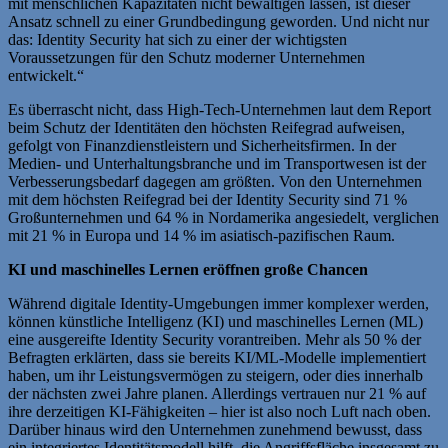
mit menschlichen Kapazitäten nicht bewältigen lassen, ist dieser
Ansatz schnell zu einer Grundbedingung geworden. Und nicht nur
das: Identity Security hat sich zu einer der wichtigsten
Voraussetzungen für den Schutz moderner Unternehmen
entwickelt.“
Es überrascht nicht, dass High-Tech-Unternehmen laut dem Report
beim Schutz der Identitäten den höchsten Reifegrad aufweisen,
gefolgt von Finanzdienstleistern und Sicherheitsfirmen. In der
Medien- und Unterhaltungsbranche und im Transportwesen ist der
Verbesserungsbedarf dagegen am größten. Von den Unternehmen
mit dem höchsten Reifegrad bei der Identity Security sind 71 %
Großunternehmen und 64 % in Nordamerika angesiedelt, verglichen
mit 21 % in Europa und 14 % im asiatisch-pazifischen Raum.
KI und maschinelles Lernen eröffnen große Chancen
Während digitale Identity-Umgebungen immer komplexer werden,
können künstliche Intelligenz (KI) und maschinelles Lernen (ML)
eine ausgereifte Identity Security vorantreiben. Mehr als 50 % der
Befragten erklärten, dass sie bereits KI/ML-Modelle implementiert
haben, um ihr Leistungsvermögen zu steigern, oder dies innerhalb
der nächsten zwei Jahre planen. Allerdings vertrauen nur 21 % auf
ihre derzeitigen KI-Fähigkeiten – hier ist also noch Luft nach oben.
Darüber hinaus wird den Unternehmen zunehmend bewusst, dass
ein integriertes Identitätsmodell hilft, die Angriffsfläche insgesamt zu