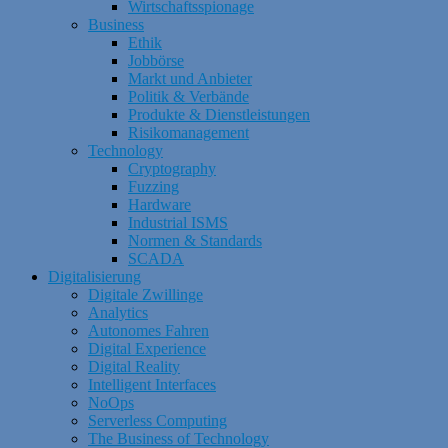
Wirtschaftsspionage
Business
Ethik
Jobbörse
Markt und Anbieter
Politik & Verbände
Produkte & Dienstleistungen
Risikomanagement
Technology
Cryptography
Fuzzing
Hardware
Industrial ISMS
Normen & Standards
SCADA
Digitalisierung
Digitale Zwillinge
Analytics
Autonomes Fahren
Digital Experience
Digital Reality
Intelligent Interfaces
NoOps
Serverless Computing
The Business of Technology