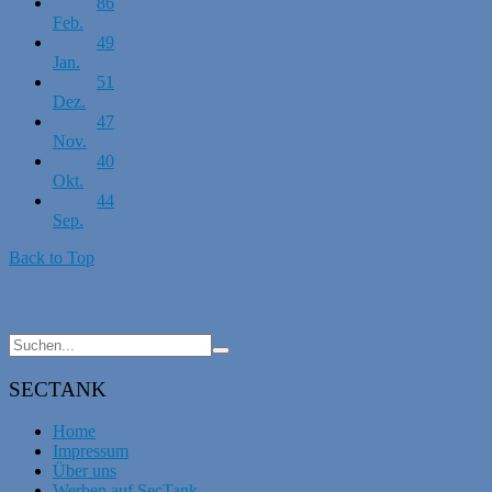
86
Feb.
49
Jan.
51
Dez.
47
Nov.
40
Okt.
44
Sep.
Back to Top
SECTANK
Home
Impressum
Über uns
Werben auf SecTank