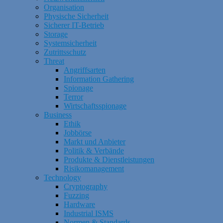
Organisation
Physische Sicherheit
Sicherer IT-Betrieb
Storage
Systemsicherheit
Zutrittsschutz
Threat
Angriffsarten
Information Gathering
Spionage
Terror
Wirtschaftsspionage
Business
Ethik
Jobbörse
Markt und Anbieter
Politik & Verbände
Produkte & Dienstleistungen
Risikomanagement
Technology
Cryptography
Fuzzing
Hardware
Industrial ISMS
Normen & Standards