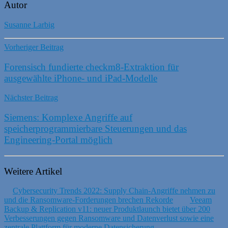
Autor
Susanne Larbig
Vorheriger Beitrag
Forensisch fundierte checkm8-Extraktion für
ausgewählte iPhone- und iPad-Modelle
Nächster Beitrag
Siemens: Komplexe Angriffe auf
speicherprogrammierbare Steuerungen und das
Engineering-Portal möglich
Weitere Artikel
Cybersecurity Trends 2022: Supply Chain-Angriffe nehmen zu
und die Ransomware-Forderungen brechen Rekorde
Veeam
Backup & Replication v11: neuer Produktlaunch bietet über 200
Verbesserungen gegen Ransomware und Datenverlust sowie eine
zentrale Plattform für moderne Datensicherung