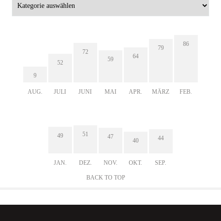
86
79
72
64
59
52
9
AUG.
JULI
JUNI
MAI
APR.
MÄRZ
FEB.
51
49
47
44
40
JAN.
DEZ.
NOV.
OKT.
SEP.
BACK TO TOP