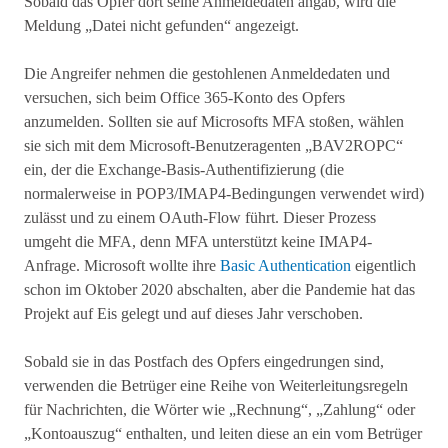
Sobald das Opfer dort seine Anmeldedaten angab, wird die
Meldung „Datei nicht gefunden“ angezeigt.
Die Angreifer nehmen die gestohlenen Anmeldedaten und
versuchen, sich beim Office 365-Konto des Opfers
anzumelden. Sollten sie auf Microsofts MFA stoßen, wählen
sie sich mit dem Microsoft-Benutzeragenten „BAV2ROPC“
ein, der die Exchange-Basis-Authentifizierung (die
normalerweise in POP3/IMAP4-Bedingungen verwendet wird)
zulässt und zu einem OAuth-Flow führt. Dieser Prozess
umgeht die MFA, denn MFA unterstützt keine IMAP4-
Anfrage. Microsoft wollte ihre
Basic Authentication
eigentlich
schon im Oktober 2020 abschalten, aber die Pandemie hat das
Projekt auf Eis gelegt und auf dieses Jahr verschoben.
Sobald sie in das Postfach des Opfers eingedrungen sind,
verwenden die Betrüger eine Reihe von Weiterleitungsregeln
für Nachrichten, die Wörter wie „Rechnung“, „Zahlung“ oder
„Kontoauszug“ enthalten, und leiten diese an ein vom Betrüger