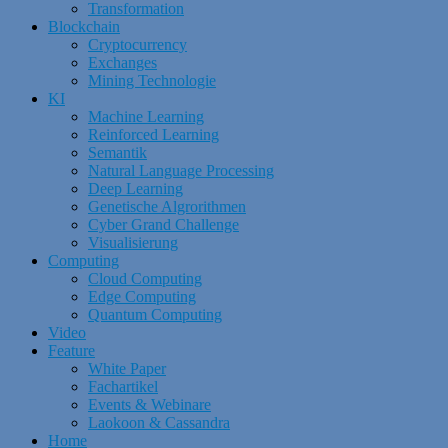
Transformation
Blockchain
Cryptocurrency
Exchanges
Mining Technologie
KI
Machine Learning
Reinforced Learning
Semantik
Natural Language Processing
Deep Learning
Genetische Algrorithmen
Cyber Grand Challenge
Visualisierung
Computing
Cloud Computing
Edge Computing
Quantum Computing
Video
Feature
White Paper
Fachartikel
Events & Webinare
Laokoon & Cassandra
Home