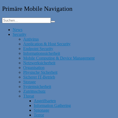
Primäre Mobile Navigation
News
Security
Antivirus
Application & Host Security
Endpoint Security
Informationssicherheit
Mobile Computing & Device Management
Netzwerksicherheit
Organisation
Physische Sicherheit
Sicherer IT-Betrieb
Storage
Systemsicherheit
Zutrittsschutz
Threat
Angriffsarten
Information Gathering
Spionage
Terror