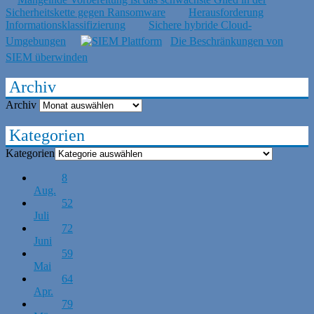
Sicherheitskette gegen Ransomware
Herausforderung
Informationsklassifizierung
Sichere hybride Cloud-
Umgebungen
Die Beschränkungen von
SIEM überwinden
Archiv
Archiv
Kategorien
Kategorien
8
Aug.
52
Juli
72
Juni
59
Mai
64
Apr.
79