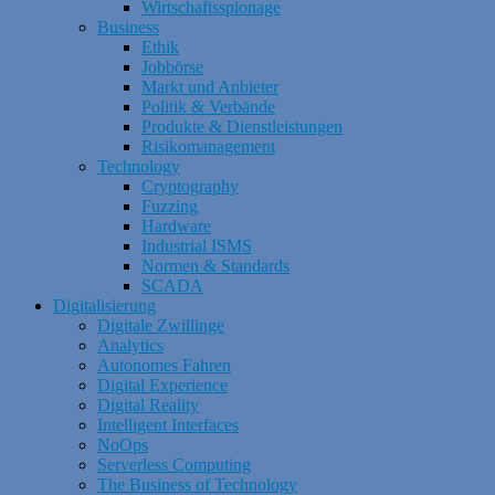
Wirtschaftsspionage
Business
Ethik
Jobbörse
Markt und Anbieter
Politik & Verbände
Produkte & Dienstleistungen
Risikomanagement
Technology
Cryptography
Fuzzing
Hardware
Industrial ISMS
Normen & Standards
SCADA
Digitalisierung
Digitale Zwillinge
Analytics
Autonomes Fahren
Digital Experience
Digital Reality
Intelligent Interfaces
NoOps
Serverless Computing
The Business of Technology