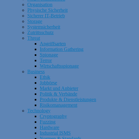
Organisation
Physische Sicherheit
Sicherer IT-Betrieb
Storage
Systemsicherheit
Zutrittsschutz
Threat
Angriffsarten
Information Gathering
Spionage
Terror
Wirtschaftsspionage
Business
Ethik
Jobbörse
Markt und Anbieter
Politik & Verbände
Produkte & Dienstleistungen
Risikomanagement
Technology
Cryptography
Fuzzing
Hardware
Industrial ISMS
Normen & Standards