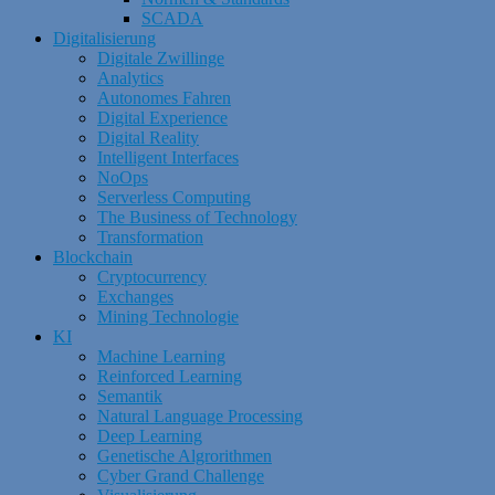
SCADA
Digitalisierung
Digitale Zwillinge
Analytics
Autonomes Fahren
Digital Experience
Digital Reality
Intelligent Interfaces
NoOps
Serverless Computing
The Business of Technology
Transformation
Blockchain
Cryptocurrency
Exchanges
Mining Technologie
KI
Machine Learning
Reinforced Learning
Semantik
Natural Language Processing
Deep Learning
Genetische Algrorithmen
Cyber Grand Challenge