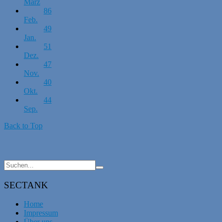
März
86
Feb.
49
Jan.
51
Dez.
47
Nov.
40
Okt.
44
Sep.
Back to Top
SECTANK
Home
Impressum
Über uns