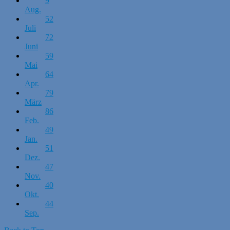
9
Aug.
52
Juli
72
Juni
59
Mai
64
Apr.
79
März
86
Feb.
49
Jan.
51
Dez.
47
Nov.
40
Okt.
44
Sep.