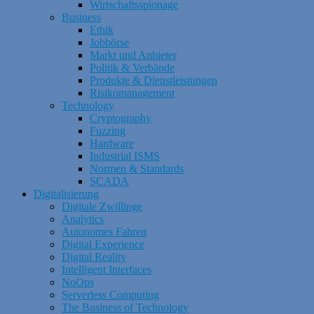
Wirtschaftsspionage
Business
Ethik
Jobbörse
Markt und Anbieter
Politik & Verbände
Produkte & Dienstleistungen
Risikomanagement
Technology
Cryptography
Fuzzing
Hardware
Industrial ISMS
Normen & Standards
SCADA
Digitalisierung
Digitale Zwillinge
Analytics
Autonomes Fahren
Digital Experience
Digital Reality
Intelligent Interfaces
NoOps
Serverless Computing
The Business of Technology