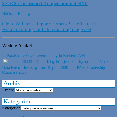
SYSGO intensiviert Kooperation mit NXP
Nächster Beitrag
Cloud & Threat Report: Firmen-PCs oft auch zu
Homeschooling und Unterhaltung eingesetzt
Weitere Artikel
Praxisnahe Wissensvermittlung in Sachen PAM
Onion ID gehört jetzt zu Thycotic
Verizon
Data Breach Investigations Report 2020
PAM Leadership
Compass 2020
Archiv
Archiv
Kategorien
Kategorien