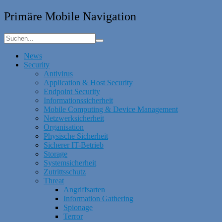
Primäre Mobile Navigation
News
Security
Antivirus
Application & Host Security
Endpoint Security
Informationssicherheit
Mobile Computing & Device Management
Netzwerksicherheit
Organisation
Physische Sicherheit
Sicherer IT-Betrieb
Storage
Systemsicherheit
Zutrittsschutz
Threat
Angriffsarten
Information Gathering
Spionage
Terror