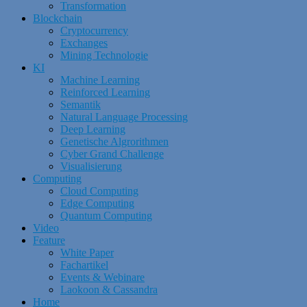
Transformation
Blockchain
Cryptocurrency
Exchanges
Mining Technologie
KI
Machine Learning
Reinforced Learning
Semantik
Natural Language Processing
Deep Learning
Genetische Algrorithmen
Cyber Grand Challenge
Visualisierung
Computing
Cloud Computing
Edge Computing
Quantum Computing
Video
Feature
White Paper
Fachartikel
Events & Webinare
Laokoon & Cassandra
Home