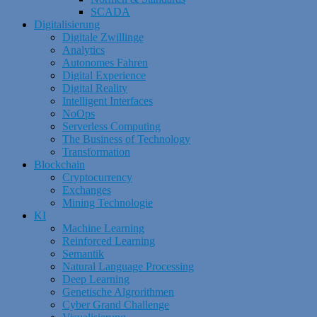
SCADA
Digitalisierung
Digitale Zwillinge
Analytics
Autonomes Fahren
Digital Experience
Digital Reality
Intelligent Interfaces
NoOps
Serverless Computing
The Business of Technology
Transformation
Blockchain
Cryptocurrency
Exchanges
Mining Technologie
KI
Machine Learning
Reinforced Learning
Semantik
Natural Language Processing
Deep Learning
Genetische Algrorithmen
Cyber Grand Challenge