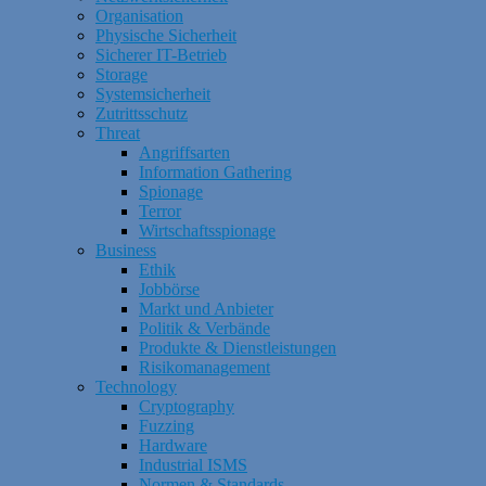
Organisation
Physische Sicherheit
Sicherer IT-Betrieb
Storage
Systemsicherheit
Zutrittsschutz
Threat
Angriffsarten
Information Gathering
Spionage
Terror
Wirtschaftsspionage
Business
Ethik
Jobbörse
Markt und Anbieter
Politik & Verbände
Produkte & Dienstleistungen
Risikomanagement
Technology
Cryptography
Fuzzing
Hardware
Industrial ISMS
Normen & Standards