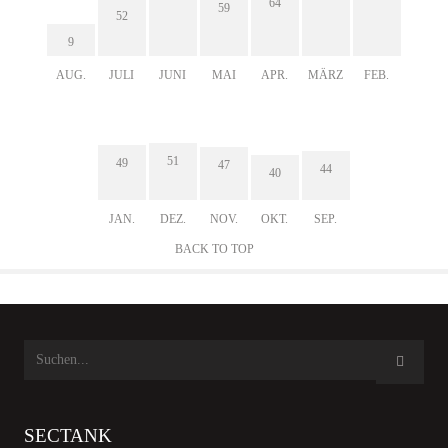
64
59
52
9
AUG.
JULI
JUNI
MAI
APR.
MÄRZ
FEB.
51
49
47
44
40
JAN.
DEZ.
NOV.
OKT.
SEP.
BACK TO TOP
SECTANK