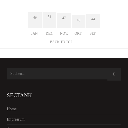
51
49
47
44
40
JAN.
DEZ.
NOV.
OKT.
SEP.
BACK TO TOP
SECTANK
Home
Impressum