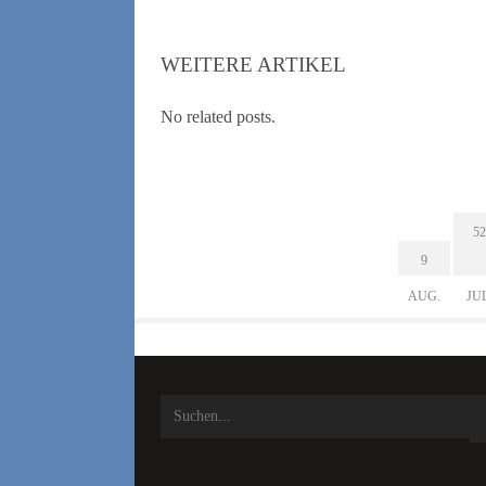
WEITERE ARTIKEL
No related posts.
52
9
AUG.
JU