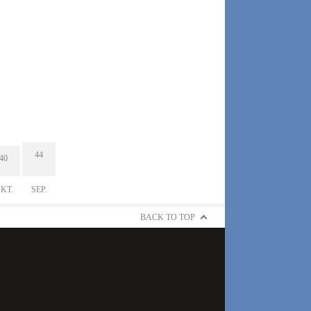
44
40
KT.
SEP.
BACK TO TOP