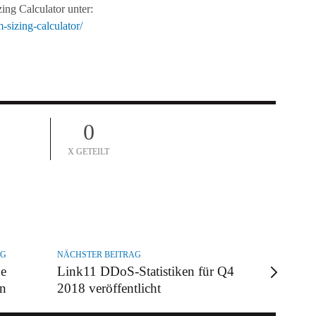
ng Calculator unter:
-sizing-calculator/
0
X GETEILT
AG
NÄCHSTER BEITRAG
ue
Link11 DDoS-Statistiken für Q4
en
2018 veröffentlicht