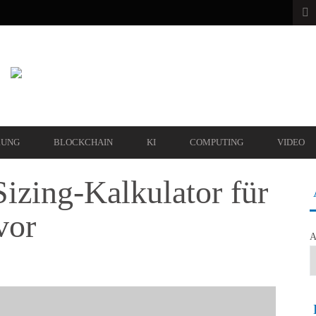
RUNG
BLOCKCHAIN
KI
COMPUTING
VIDEO
Sizing-Kalkulator für
vor
A