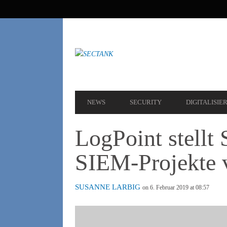
SEKUNDÄRE
NAVIGATION
HAUPT-
NEWS
SECURITY
DIGITALISIE
NAVIGATION
LogPoint stellt 
SIEM-Projekte 
SUSANNE LARBIG
on 6. Februar 2019 at 08:57