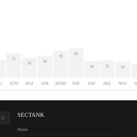
86
79
72
64
59
51
49
47
LI
JUNI
MAI
APR.
MÄRZ
FEB.
JAN.
DEZ.
NOV.
O
SECTANK
Home