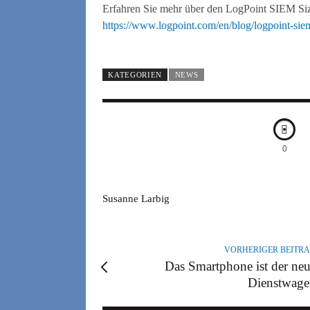
Erfahren Sie mehr über den LogPoint SIEM Sizi
https://www.logpoint.com/en/blog/logpoint-siem
KATEGORIEN
NEWS
0
A
Susanne Larbig
U
T
O
VORHERIGER BEITR
R
Das Smartphone ist der ne
Dienstwag