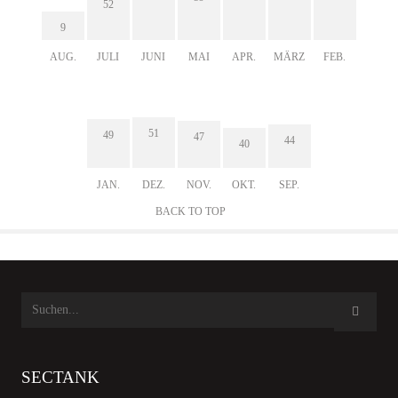
52
9
AUG.
JULI
JUNI
MAI
APR.
MÄRZ
FEB.
51
49
47
44
40
JAN.
DEZ.
NOV.
OKT.
SEP.
BACK TO TOP
SECTANK