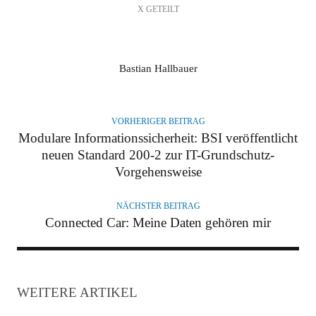
X GETEILT
A
Bastian Hallbauer
U
T
O
VORHERIGER BEITRAG
R
Modulare Informationssicherheit: BSI veröffentlicht
neuen Standard 200-2 zur IT-Grundschutz-
Vorgehensweise
NÄCHSTER BEITRAG
Connected Car: Meine Daten gehören mir
WEITERE ARTIKEL