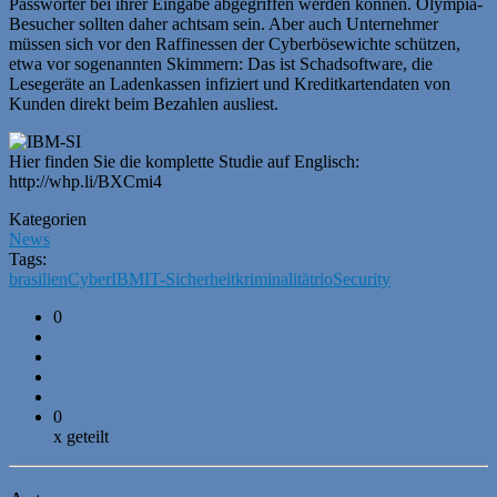
Passwörter bei ihrer Eingabe abgegriffen werden können. Olympia-
Besucher sollten daher achtsam sein. Aber auch Unternehmer
müssen sich vor den Raffinessen der Cyberbösewichte schützen,
etwa vor sogenannten Skimmern: Das ist Schadsoftware, die
Lesegeräte an Ladenkassen infiziert und Kreditkartendaten von
Kunden direkt beim Bezahlen ausliest.
Hier finden Sie die komplette Studie auf Englisch:
http://whp.li/BXCmi4
Kategorien
News
Tags:
brasilien
Cyber
IBM
IT-Sicherheit
kriminalität
rio
Security
0
0
x geteilt