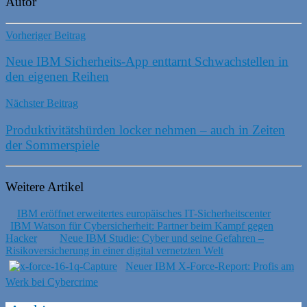
Autor
Vorheriger Beitrag
Neue IBM Sicherheits-App enttarnt Schwachstellen in
den eigenen Reihen
Nächster Beitrag
Produktivitätshürden locker nehmen – auch in Zeiten
der Sommerspiele
Weitere Artikel
IBM eröffnet erweitertes europäisches IT-Sicherheitscenter
IBM Watson für Cybersicherheit: Partner beim Kampf gegen
Hacker
Neue IBM Studie: Cyber und seine Gefahren –
Risikoversicherung in einer digital vernetzten Welt
Neuer IBM X-Force-Report: Profis am
Werk bei Cybercrime