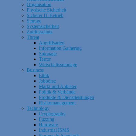
Organisation
Physische Sicherheit
Sicherer IT-Betrieb
Storage
Systemsicherheit
Zutrittsschutz
Threat
Angriffsarten
Information Gathering
Spionage
Terror
Wirtschaftsspionage
Business
Ethik
Jobbörse
Markt und Anbieter
Politik & Verbände
Produkte & Dienstleistungen
Risikomanagement
Technology
Cryptography
Fuzzing
Hardware
Industrial ISMS
Normen & Standards