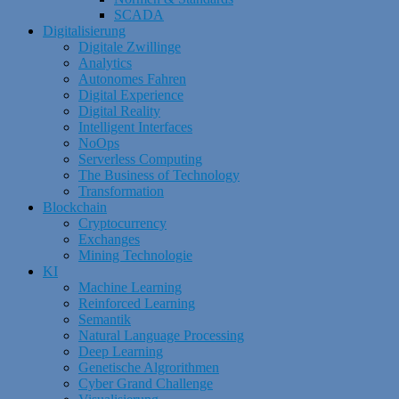
SCADA
Digitalisierung
Digitale Zwillinge
Analytics
Autonomes Fahren
Digital Experience
Digital Reality
Intelligent Interfaces
NoOps
Serverless Computing
The Business of Technology
Transformation
Blockchain
Cryptocurrency
Exchanges
Mining Technologie
KI
Machine Learning
Reinforced Learning
Semantik
Natural Language Processing
Deep Learning
Genetische Algrorithmen
Cyber Grand Challenge