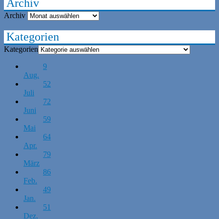
Archiv
Archiv
Kategorien
Kategorien
9
Aug.
52
Juli
72
Juni
59
Mai
64
Apr.
79
März
86
Feb.
49
Jan.
51
Dez.