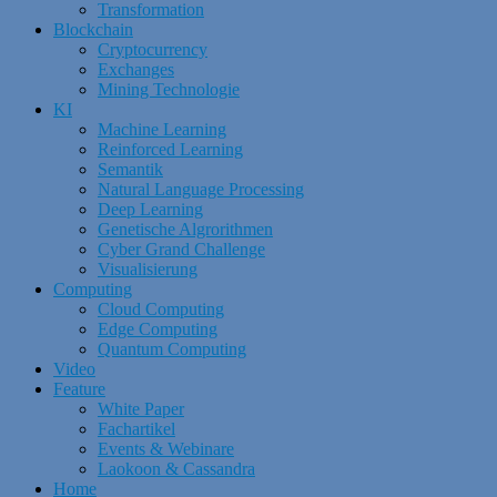
Transformation
Blockchain
Cryptocurrency
Exchanges
Mining Technologie
KI
Machine Learning
Reinforced Learning
Semantik
Natural Language Processing
Deep Learning
Genetische Algrorithmen
Cyber Grand Challenge
Visualisierung
Computing
Cloud Computing
Edge Computing
Quantum Computing
Video
Feature
White Paper
Fachartikel
Events & Webinare
Laokoon & Cassandra
Home