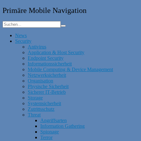
Primäre Mobile Navigation
News
Security
Antivirus
Application & Host Security
Endpoint Security
Informationssicherheit
Mobile Computing & Device Management
Netzwerksicherheit
Organisation
Physische Sicherheit
Sicherer IT-Betrieb
Storage
Systemsicherheit
Zutrittsschutz
Threat
Angriffsarten
Information Gathering
Spionage
Terror