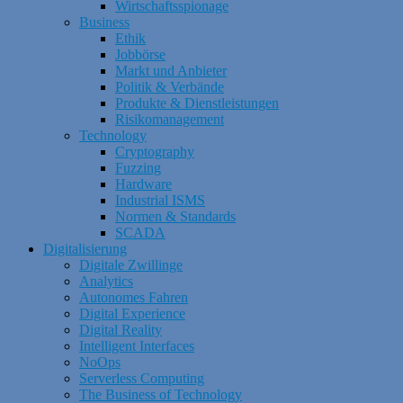
Wirtschaftsspionage
Business
Ethik
Jobbörse
Markt und Anbieter
Politik & Verbände
Produkte & Dienstleistungen
Risikomanagement
Technology
Cryptography
Fuzzing
Hardware
Industrial ISMS
Normen & Standards
SCADA
Digitalisierung
Digitale Zwillinge
Analytics
Autonomes Fahren
Digital Experience
Digital Reality
Intelligent Interfaces
NoOps
Serverless Computing
The Business of Technology