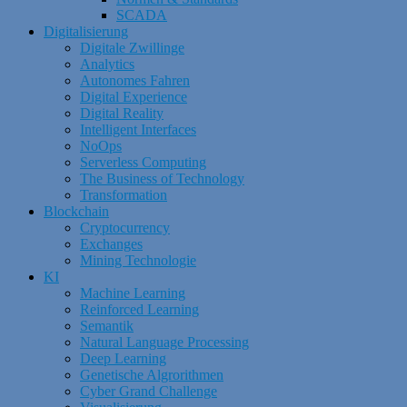
SCADA
Digitalisierung
Digitale Zwillinge
Analytics
Autonomes Fahren
Digital Experience
Digital Reality
Intelligent Interfaces
NoOps
Serverless Computing
The Business of Technology
Transformation
Blockchain
Cryptocurrency
Exchanges
Mining Technologie
KI
Machine Learning
Reinforced Learning
Semantik
Natural Language Processing
Deep Learning
Genetische Algrorithmen
Cyber Grand Challenge