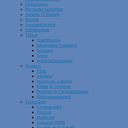
Organisation
Physische Sicherheit
Sicherer IT-Betrieb
Storage
Systemsicherheit
Zutrittsschutz
Threat
Angriffsarten
Information Gathering
Spionage
Terror
Wirtschaftsspionage
Business
Ethik
Jobbörse
Markt und Anbieter
Politik & Verbände
Produkte & Dienstleistungen
Risikomanagement
Technology
Cryptography
Fuzzing
Hardware
Industrial ISMS
Normen & Standards