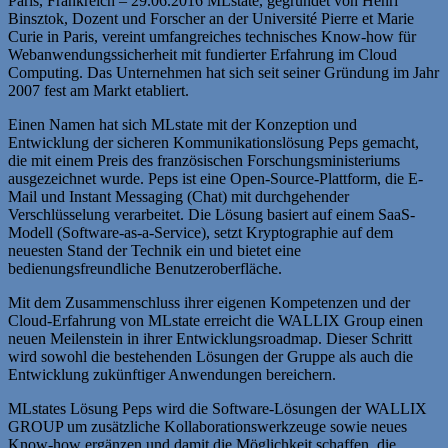
Paris, Frankreich – 29.06.2016 MLstate, gegründet von Henri
Binsztok, Dozent und Forscher an der Université Pierre et Marie
Curie in Paris, vereint umfangreiches technisches Know-how für
Webanwendungssicherheit mit fundierter Erfahrung im Cloud
Computing. Das Unternehmen hat sich seit seiner Gründung im Jahr
2007 fest am Markt etabliert.
Einen Namen hat sich MLstate mit der Konzeption und
Entwicklung der sicheren Kommunikationslösung Peps gemacht,
die mit einem Preis des französischen Forschungsministeriums
ausgezeichnet wurde. Peps ist eine Open-Source-Plattform, die E-
Mail und Instant Messaging (Chat) mit durchgehender
Verschlüsselung verarbeitet. Die Lösung basiert auf einem SaaS-
Modell (Software-as-a-Service), setzt Kryptographie auf dem
neuesten Stand der Technik ein und bietet eine
bedienungsfreundliche Benutzeroberfläche.
Mit dem Zusammenschluss ihrer eigenen Kompetenzen und der
Cloud-Erfahrung von MLstate erreicht die WALLIX Group einen
neuen Meilenstein in ihrer Entwicklungsroadmap. Dieser Schritt
wird sowohl die bestehenden Lösungen der Gruppe als auch die
Entwicklung zukünftiger Anwendungen bereichern.
MLstates Lösung Peps wird die Software-Lösungen der WALLIX
GROUP um zusätzliche Kollaborationswerkzeuge sowie neues
Know-how ergänzen und damit die Möglichkeit schaffen, die