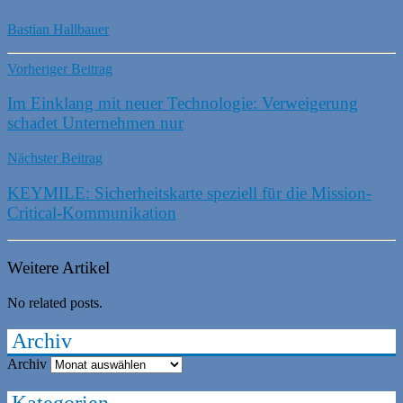
Bastian Hallbauer
Vorheriger Beitrag
Im Einklang mit neuer Technologie: Verweigerung
schadet Unternehmen nur
Nächster Beitrag
KEYMILE: Sicherheitskarte speziell für die Mission-
Critical-Kommunikation
Weitere Artikel
No related posts.
Archiv
Archiv
Kategorien