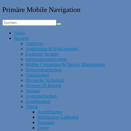
Primäre Mobile Navigation
News
Security
Antivirus
Application & Host Security
Endpoint Security
Informationssicherheit
Mobile Computing & Device Management
Netzwerksicherheit
Organisation
Physische Sicherheit
Sicherer IT-Betrieb
Storage
Systemsicherheit
Zutrittsschutz
Threat
Angriffsarten
Information Gathering
Spionage
Terror