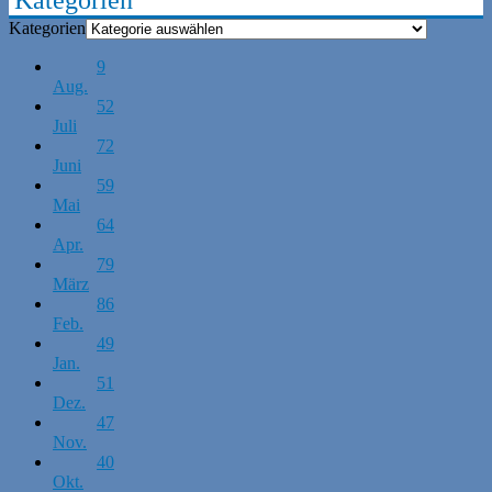
Kategorien
9
Aug.
52
Juli
72
Juni
59
Mai
64
Apr.
79
März
86
Feb.
49
Jan.
51
Dez.
47
Nov.
40
Okt.