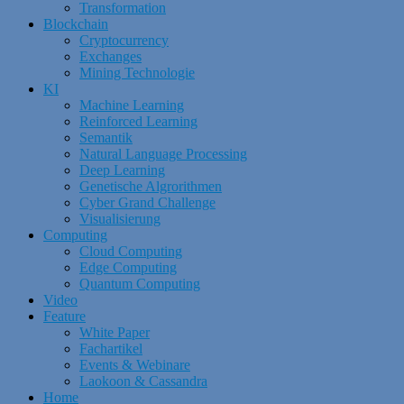
Transformation
Blockchain
Cryptocurrency
Exchanges
Mining Technologie
KI
Machine Learning
Reinforced Learning
Semantik
Natural Language Processing
Deep Learning
Genetische Algrorithmen
Cyber Grand Challenge
Visualisierung
Computing
Cloud Computing
Edge Computing
Quantum Computing
Video
Feature
White Paper
Fachartikel
Events & Webinare
Laokoon & Cassandra
Home