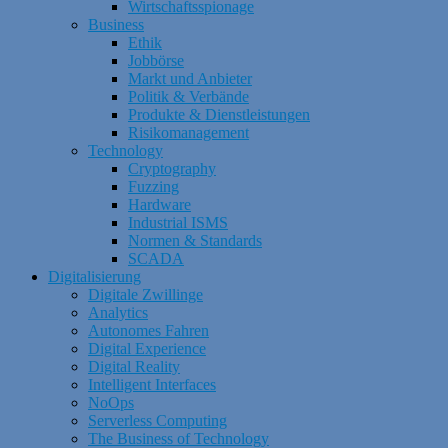
Wirtschaftsspionage
Business
Ethik
Jobbörse
Markt und Anbieter
Politik & Verbände
Produkte & Dienstleistungen
Risikomanagement
Technology
Cryptography
Fuzzing
Hardware
Industrial ISMS
Normen & Standards
SCADA
Digitalisierung
Digitale Zwillinge
Analytics
Autonomes Fahren
Digital Experience
Digital Reality
Intelligent Interfaces
NoOps
Serverless Computing
The Business of Technology