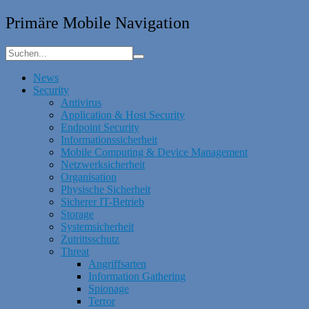
Primäre Mobile Navigation
News
Security
Antivirus
Application & Host Security
Endpoint Security
Informationssicherheit
Mobile Computing & Device Management
Netzwerksicherheit
Organisation
Physische Sicherheit
Sicherer IT-Betrieb
Storage
Systemsicherheit
Zutrittsschutz
Threat
Angriffsarten
Information Gathering
Spionage
Terror