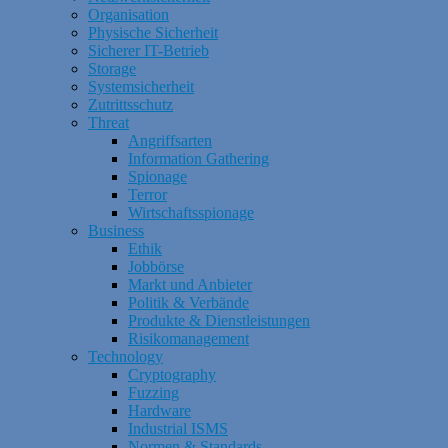
Organisation
Physische Sicherheit
Sicherer IT-Betrieb
Storage
Systemsicherheit
Zutrittsschutz
Threat
Angriffsarten
Information Gathering
Spionage
Terror
Wirtschaftsspionage
Business
Ethik
Jobbörse
Markt und Anbieter
Politik & Verbände
Produkte & Dienstleistungen
Risikomanagement
Technology
Cryptography
Fuzzing
Hardware
Industrial ISMS
Normen & Standards