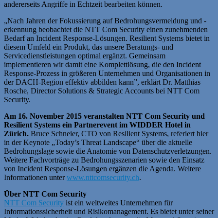
andererseits Angriffe in Echtzeit bearbeiten können.
„Nach Jahren der Fokussierung auf Bedrohungsvermeidung und -
erkennung beobachtet die NTT Com Security einen zunehmenden
Bedarf an Incident Response-Lösungen. Resilient Systems bietet in
diesem Umfeld ein Produkt, das unsere Beratungs- und
Servicedienstleistungen optimal ergänzt. Gemeinsam
implementieren wir damit eine Komplettlösung, die den Incident
Response-Prozess in größeren Unternehmen und Organisationen in
der DACH-Region effektiv abbilden kann”, erklärt Dr. Matthias
Rosche, Director Solutions & Strategic Accounts bei NTT Com
Security.
Am 16. November 2015 veranstalten NTT Com Security und
Resilient Systems ein Partnerevent im WIDDER Hotel in
Zürich.
Bruce Schneier, CTO von Resilient Systems, referiert hier
in der Keynote „Today’s Threat Landscape“ über die aktuelle
Bedrohungslage sowie die Anatomie von Datenschutzverletzungen.
Weitere Fachvorträge zu Bedrohungsszenarien sowie den Einsatz
von Incident Response-Lösungen ergänzen die Agenda. Weitere
Informationen unter
www.nttcomsecurity.ch
.
Über NTT Com Security
NTT Com Security
ist ein weltweites Unternehmen für
Informationssicherheit und Risikomanagement. Es bietet unter seiner