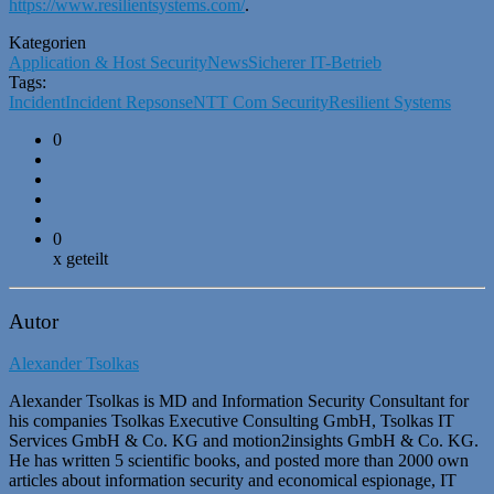
https://www.resilientsystems.com/
.
Kategorien
Application & Host Security
News
Sicherer IT-Betrieb
Tags:
Incident
Incident Repsonse
NTT Com Security
Resilient Systems
0
0
x geteilt
Autor
Alexander Tsolkas
Alexander Tsolkas is MD and Information Security Consultant for
his companies Tsolkas Executive Consulting GmbH, Tsolkas IT
Services GmbH & Co. KG and motion2insights GmbH & Co. KG.
He has written 5 scientific books, and posted more than 2000 own
articles about information security and economical espionage, IT