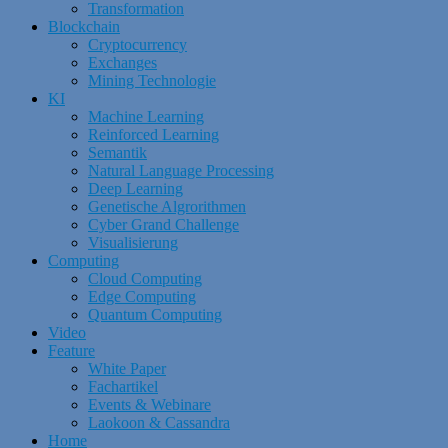
Transformation
Blockchain
Cryptocurrency
Exchanges
Mining Technologie
KI
Machine Learning
Reinforced Learning
Semantik
Natural Language Processing
Deep Learning
Genetische Algrorithmen
Cyber Grand Challenge
Visualisierung
Computing
Cloud Computing
Edge Computing
Quantum Computing
Video
Feature
White Paper
Fachartikel
Events & Webinare
Laokoon & Cassandra
Home