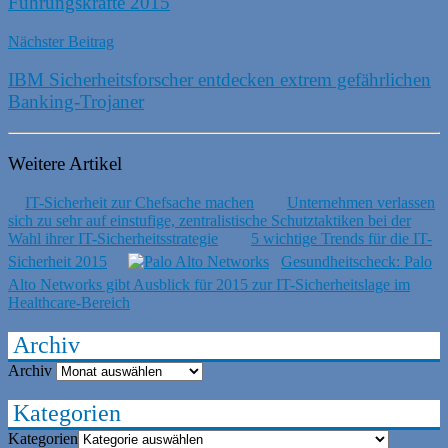
Führungskräfte 2015
Nächster Beitrag
IBM Sicherheitsforscher entdecken extrem gefährlichen
Banking-Trojaner
Weitere Artikel
IT-Sicherheit zur Chefsache machen
Unternehmen verlassen
sich zu sehr auf einstufige, zentralistische Schutztaktiken bei der
Wahl ihrer IT-Sicherheitsstrategie
5 wichtige Trends für die IT-
Sicherheit 2015
Gesundheitscheck: Palo
Alto Networks gibt Ausblick für 2015 zur IT-Sicherheitslage im
Healthcare-Bereich
Archiv
Archiv
Kategorien
Kategorien