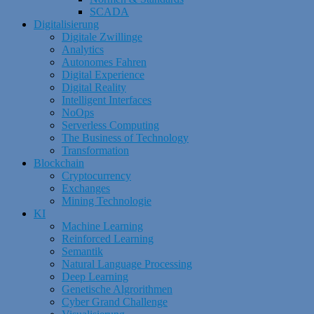
SCADA
Digitalisierung
Digitale Zwillinge
Analytics
Autonomes Fahren
Digital Experience
Digital Reality
Intelligent Interfaces
NoOps
Serverless Computing
The Business of Technology
Transformation
Blockchain
Cryptocurrency
Exchanges
Mining Technologie
KI
Machine Learning
Reinforced Learning
Semantik
Natural Language Processing
Deep Learning
Genetische Algrorithmen
Cyber Grand Challenge