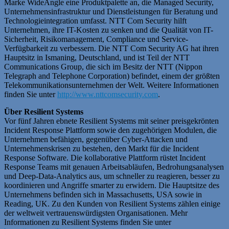
Marke WideAngle eine Produktpalette an, die Managed Security,
Unternehmensinfrastruktur und Dienstleistungen für Beratung und
Technologieintegration umfasst. NTT Com Security hilft
Unternehmen, ihre IT-Kosten zu senken und die Qualität von IT-
Sicherheit, Risikomanagement, Compliance und Service-
Verfügbarkeit zu verbessern. Die NTT Com Security AG hat ihren
Hauptsitz in Ismaning, Deutschland, und ist Teil der NTT
Communications Group, die sich im Besitz der NTT (Nippon
Telegraph and Telephone Corporation) befindet, einem der größten
Telekommunikationsunternehmen der Welt. Weitere Informationen
finden Sie unter
http://www.nttcomsecurity.com
.
Über Resilient Systems
Vor fünf Jahren ebnete Resilient Systems mit seiner preisgekrönten
Incident Response Plattform sowie den zugehörigen Modulen, die
Unternehmen befähigen, gegenüber Cyber-Attacken und
Unternehmenskrisen zu bestehen, den Markt für die Incident
Response Software. Die kollaborative Plattform rüstet Incident
Response Teams mit genauen Arbeitsabläufen, Bedrohungsanalysen
und Deep-Data-Analytics aus, um schneller zu reagieren, besser zu
koordinieren und Angriffe smarter zu erwidern. Die Hauptsitze des
Unternehmens befinden sich in Massachusetts, USA sowie in
Reading, UK. Zu den Kunden von Resilient Systems zählen einige
der weltweit vertrauenswürdigsten Organisationen. Mehr
Informationen zu Resilient Systems finden Sie unter