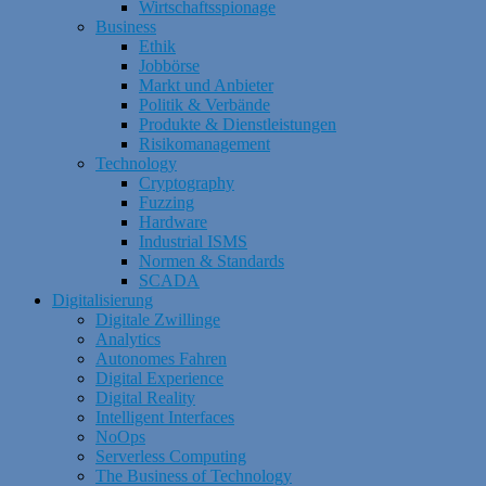
Wirtschaftsspionage
Business
Ethik
Jobbörse
Markt und Anbieter
Politik & Verbände
Produkte & Dienstleistungen
Risikomanagement
Technology
Cryptography
Fuzzing
Hardware
Industrial ISMS
Normen & Standards
SCADA
Digitalisierung
Digitale Zwillinge
Analytics
Autonomes Fahren
Digital Experience
Digital Reality
Intelligent Interfaces
NoOps
Serverless Computing
The Business of Technology