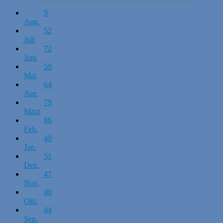
9
Aug.
52
Juli
72
Juni
59
Mai
64
Apr.
79
März
86
Feb.
49
Jan.
51
Dez.
47
Nov.
40
Okt.
44
Sep.