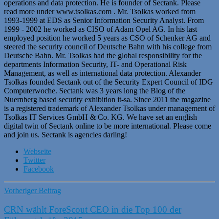
operations and data protection. He is founder of Sectank. Please
read more under www.tsolkas.com . Mr. Tsolkas worked from
1993-1999 at EDS as Senior Information Security Analyst. From
1999 - 2002 he worked as CISO of Adam Opel AG. In his last
employed position he worked 5 years as CSO of Schenker AG and
steered the security council of Deutsche Bahn with his college from
Deutsche Bahn. Mr. Tsolkas had the global responsibility for the
departments Information Security, IT- and Operational Risk
Management, as well as international data protection. Alexander
Tsolkas founded Sectank out of the Security Expert Council of IDG
Computerwoche. Sectank was 3 years long the Blog of the
Nuernberg based security exhibition it-sa. Since 2011 the magazine
is a registered trademark of Alexander Tsolkas under management of
Tsolkas IT Services GmbH & Co. KG. We have set an english
digital twin of Sectank online to be more international. Please come
and join us. Sectank is agencies darling!
Webseite
Twitter
Facebook
Vorheriger Beitrag
CRN wählt ForeScout CEO in die Top 100 der