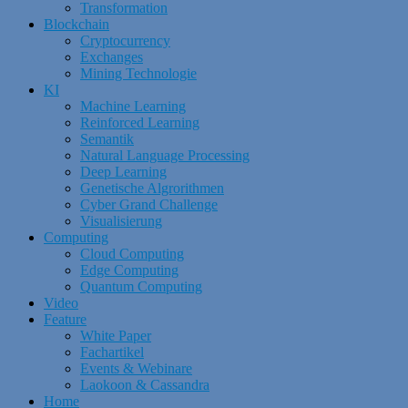
Transformation
Blockchain
Cryptocurrency
Exchanges
Mining Technologie
KI
Machine Learning
Reinforced Learning
Semantik
Natural Language Processing
Deep Learning
Genetische Algrorithmen
Cyber Grand Challenge
Visualisierung
Computing
Cloud Computing
Edge Computing
Quantum Computing
Video
Feature
White Paper
Fachartikel
Events & Webinare
Laokoon & Cassandra
Home