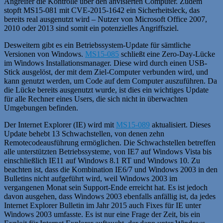
Angreifer die Kontrolle über den anvisierten Computer. Zudem
stopft MS15-081 mit CVE-2015-1642 ein Sicherheitsleck, das
bereits real ausgenutzt wird – Nutzer von Microsoft Office 2007,
2010 oder 2013 sind somit ein potenzielles Angriffsziel.
Desweitern gibt es ein Betriebssystem-Update für sämtliche
Versionen von Windows.
MS15-085
schließt eine Zero-Day-Lücke
im Windows Installationsmanager. Diese wird durch einen USB-
Stick ausgelöst, der mit dem Ziel-Computer verbunden wird, und
kann genutzt werden, um Code auf dem Computer auszuführen. Da
die Lücke bereits ausgenutzt wurde, ist dies ein wichtiges Update
für alle Rechner eines Users, die sich nicht in überwachten
Umgebungen befinden.
Der Internet Explorer (IE) wird mit
MS15-089
aktualisiert. Dieses
Update behebt 13 Schwachstellen, von denen zehn
Remotecodeausführung ermöglichen. Die Schwachstellen betreffen
alle unterstützten Betriebssysteme, von IE7 auf Windows Vista bis
einschließlich IE11 auf Windows 8.1 RT und Windows 10. Zu
beachten ist, dass die Kombination IE6/7 und Windows 2003 in den
Bulletins nicht aufgeführt wird, weil Windows 2003 im
vergangenen Monat sein Support-Ende erreicht hat. Es ist jedoch
davon ausgehen, dass Windows 2003 ebenfalls anfällig ist, da jedes
Internet Explorer Bulletin im Jahr 2015 auch Fixes für IE unter
Windows 2003 umfasste. Es ist nur eine Frage der Zeit, bis ein