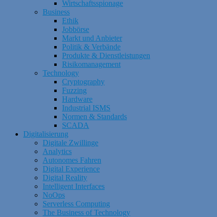
Wirtschaftsspionage
Business
Ethik
Jobbörse
Markt und Anbieter
Politik & Verbände
Produkte & Dienstleistungen
Risikomanagement
Technology
Cryptography
Fuzzing
Hardware
Industrial ISMS
Normen & Standards
SCADA
Digitalisierung
Digitale Zwillinge
Analytics
Autonomes Fahren
Digital Experience
Digital Reality
Intelligent Interfaces
NoOps
Serverless Computing
The Business of Technology