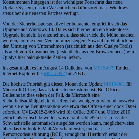
Konsumenten hingegen ist der wichtigste Fortschritt das neue
Update-System, das im Wesentlichen dafür sorgt, dass Windows
stets über die neuesten Patches verfügt.
Von der Sicherheitsperspektive her betrachtet empfiehlt sich das
Upgrade auf Windows 10. Da es sich hierbei um ein kostenloses
Upgrade handelt, ist anzunehmen, dass sich viele die Mühe machen
werden, auf die neue Version umzusteigen. Sowohl im Hinblick auf
den Umstieg von Unternehmen (ersichtlich aus den Qualys-Tools)
als auch von Konsumenten (ersichtlich aus den Browsercheck) wird
Qualys hier bald aktuelle Zahlen liefern.
Insgesamt gibt es im August 14 Bulletins, von
MS15-079
für den
Internet Explorer bis
MS15-092
für .NET.
Die höchste Priorität gilt diesen Monat dem Update
MS15-081
für
Microsoft Office, das als kritisch einzustufen ist. Bei Office-
Bulletins ist dies selten der Fall, da Microsoft eine
Sicherheitsanfälligkeit in der Regel als weniger gravierend ausweist,
wenn sie eine Benutzeraktion wie etwa das Öffnen einer docx-Datei
erfordert. CVE-2015-2466 wird für Office 2007 und Office 2010
jedoch als kritisch bewertet, was darauf schließen lässt, dass die
Schwachstelle automatisch ausgelöst werden kann, möglicherweise
über das Outlook E-Mail-Vorschaufenster, und dass sie
Remotecodeausführung (RCE) ermöglicht. Hierdurch erhält der