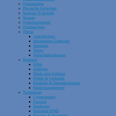
Organisation
Physische Sicherheit
Sicherer IT-Betrieb
Storage
Systemsicherheit
Zutrittsschutz
Threat
Angriffsarten
Information Gathering
Spionage
Terror
Wirtschaftsspionage
Business
Ethik
Jobbörse
Markt und Anbieter
Politik & Verbände
Produkte & Dienstleistungen
Risikomanagement
Technology
Cryptography
Fuzzing
Hardware
Industrial ISMS
Normen & Standards