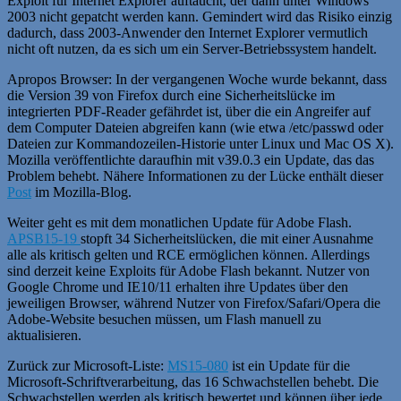
Exploit für Internet Explorer auftaucht, der dann unter Windows
2003 nicht gepatcht werden kann. Gemindert wird das Risiko einzig
dadurch, dass 2003-Anwender den Internet Explorer vermutlich
nicht oft nutzen, da es sich um ein Server-Betriebssystem handelt.
Apropos Browser: In der vergangenen Woche wurde bekannt, dass
die Version 39 von Firefox durch eine Sicherheitslücke im
integrierten PDF-Reader gefährdet ist, über die ein Angreifer auf
dem Computer Dateien abgreifen kann (wie etwa /etc/passwd oder
Dateien zur Kommandozeilen-Historie unter Linux und Mac OS X).
Mozilla veröffentlichte daraufhin mit v39.0.3 ein Update, das das
Problem behebt. Nähere Informationen zu der Lücke enthält dieser
Post
im Mozilla-Blog.
Weiter geht es mit dem monatlichen Update für Adobe Flash.
APSB15-19
stopft 34 Sicherheitslücken, die mit einer Ausnahme
alle als kritisch gelten und RCE ermöglichen können. Allerdings
sind derzeit keine Exploits für Adobe Flash bekannt. Nutzer von
Google Chrome und IE10/11 erhalten ihre Updates über den
jeweiligen Browser, während Nutzer von Firefox/Safari/Opera die
Adobe-Website besuchen müssen, um Flash manuell zu
aktualisieren.
Zurück zur Microsoft-Liste:
MS15-080
ist ein Update für die
Microsoft-Schriftverarbeitung, das 16 Schwachstellen behebt. Die
Schwachstellen werden als kritisch bewertet und können über jede