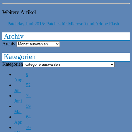
Weitere Artikel
Patchday Juni 2015: Patches für Microsoft und Adobe Flash
Archiv
Archiv
Kategorien
Kategorien
9
Aug.
52
Juli
72
Juni
59
Mai
64
Apr.
79