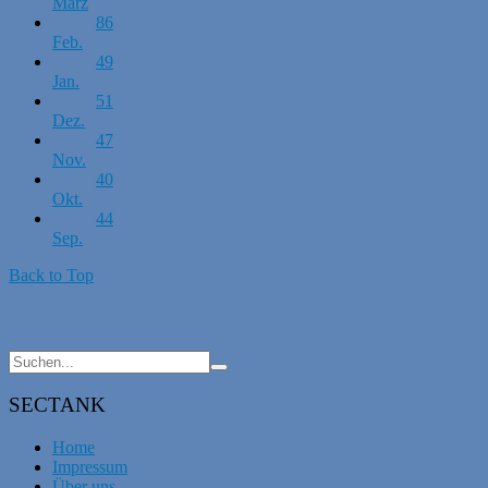
März
86
Feb.
49
Jan.
51
Dez.
47
Nov.
40
Okt.
44
Sep.
Back to Top
SECTANK
Home
Impressum
Über uns