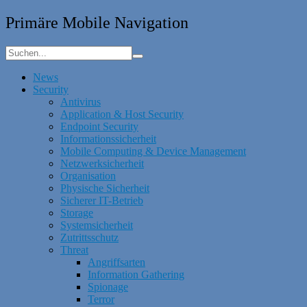
Primäre Mobile Navigation
News
Security
Antivirus
Application & Host Security
Endpoint Security
Informationssicherheit
Mobile Computing & Device Management
Netzwerksicherheit
Organisation
Physische Sicherheit
Sicherer IT-Betrieb
Storage
Systemsicherheit
Zutrittsschutz
Threat
Angriffsarten
Information Gathering
Spionage
Terror