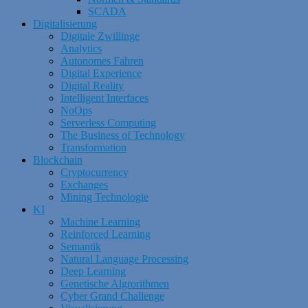
SCADA
Digitalisierung
Digitale Zwillinge
Analytics
Autonomes Fahren
Digital Experience
Digital Reality
Intelligent Interfaces
NoOps
Serverless Computing
The Business of Technology
Transformation
Blockchain
Cryptocurrency
Exchanges
Mining Technologie
KI
Machine Learning
Reinforced Learning
Semantik
Natural Language Processing
Deep Learning
Genetische Algrorithmen
Cyber Grand Challenge