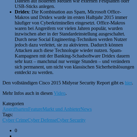
Dateien auf isolierten Medien wie externen Festplatten oder
USB-Sticks anlegen.
Dridex
: Die Kombination aus Spam, Microsoft Office-
Makros und Dridex wurde im ersten Halbjahr 2015 immer
häufiger von Cyberkriminellen eingesetzt. Office-Makros
waren bei Angreifern vor vielen Jahren populär, wurden
inzwischen aber in der Standardeinstellung ausgeschaltet.
Durch neue Social Engineering-Techniken werden Nutzer
jedoch dazu verleitet, sie zu aktivieren. Dadurch können
Attacken auch diese Technologie wieder nutzen. Spam-
Kampagnen mit der Banking-Schadsoftware Dridex dauern
sehr kurz – manchmal nur wenige Stunden – und verändern
sich permanent, um nicht von klassischen Sicherheitslösungen
entdeckt zu werden.
Den vollständigen Cisco 2015 Midyear Security Report gibt es
hier
.
Mehr Infos auch in diesen
Video
.
Kategorien
Angriffsarten
Feature
Markt und Anbieter
News
Tags:
Cyber Crime
Cyber Defense
Cyber Security
0