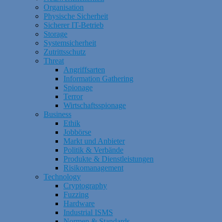
Organisation
Physische Sicherheit
Sicherer IT-Betrieb
Storage
Systemsicherheit
Zutrittsschutz
Threat
Angriffsarten
Information Gathering
Spionage
Terror
Wirtschaftsspionage
Business
Ethik
Jobbörse
Markt und Anbieter
Politik & Verbände
Produkte & Dienstleistungen
Risikomanagement
Technology
Cryptography
Fuzzing
Hardware
Industrial ISMS
Normen & Standards