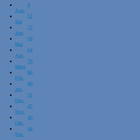
9
Aug.
52
Juli
72
Juni
59
Mai
64
Apr.
79
März
86
Feb.
49
Jan.
51
Dez.
47
Nov.
40
Okt.
44
Sep.