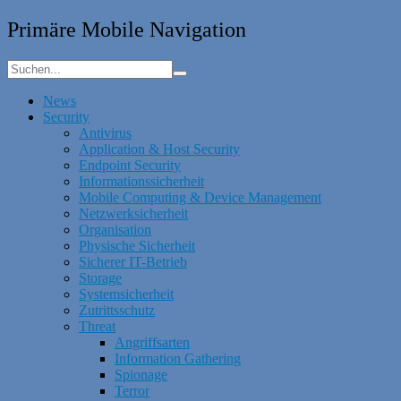
Primäre Mobile Navigation
News
Security
Antivirus
Application & Host Security
Endpoint Security
Informationssicherheit
Mobile Computing & Device Management
Netzwerksicherheit
Organisation
Physische Sicherheit
Sicherer IT-Betrieb
Storage
Systemsicherheit
Zutrittsschutz
Threat
Angriffsarten
Information Gathering
Spionage
Terror