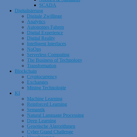
SCADA
Digitalisierung
Digitale Zwillinge
Analytics
Autonomes Fahren
Digital Experience
Digital Reality
Intelligent Interfaces
NoOps
Serverless Computing
The Business of Technology
Transformation
Blockchain
Cryptocurrency
Exchanges
Mining Technologie
KI
Machine Learning
Reinforced Learning
Semantik
Natural Language Processing
Deep Learning
Genetische Algrorithmen
Cyber Grand Challenge