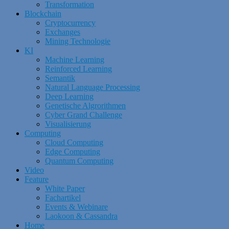
Transformation
Blockchain
Cryptocurrency
Exchanges
Mining Technologie
KI
Machine Learning
Reinforced Learning
Semantik
Natural Language Processing
Deep Learning
Genetische Algrorithmen
Cyber Grand Challenge
Visualisierung
Computing
Cloud Computing
Edge Computing
Quantum Computing
Video
Feature
White Paper
Fachartikel
Events & Webinare
Laokoon & Cassandra
Home