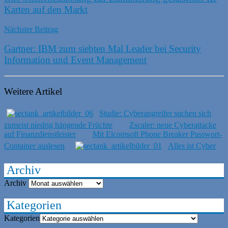
Karten auf den Markt
Nächster Beitrag
Gartner: IBM zum siebten Mal Leader bei Security
Information und Event Management
Weitere Artikel
Studie: Cyberangreifer suchen sich
zumeist niedrig hängende Früchte
Zscaler: neue Cyberattacke
auf Finanzdienstleister
Mit Elcomsoft Phone Breaker Passwort-
Container auslesen
Alles ist Cyber
Archiv
Archiv
Kategorien
Kategorien