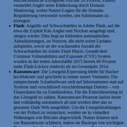
durchschnittliche Erfolgsrate von nur 20 Prozent. Zudem
vermeidet Angler seine Entdeckung durch Domain
Shadowing, wobei Nutzer-Logins für die Domain-
Registrierung verwendet werden, um Subdomains zu
erzeugen.
Flash
: Angriffe auf Schwachstellen in Adobe Flash, auf die
etwa die Exploit Kits Angler und Nuclear ausgelegt sind,
steigen wieder. Dies liegt an fehlenden automatischen
Aktualisierungen, an Nutzern, die nicht sofort Updates
aufspielen, sowie an der wachsenden Anzahl der
Schwachstellen im Adobe Flash Player. Gemäß dem
Common Vulnerabilities and Exposure (CVE) System
wurden in der ersten Jahreshälfte 2015 bereits 66 Prozent
mehr Flash-Lücken entdeckt als im Gesamtjahr 2014.
Ransomware
: Die Lösegeld-Erpressung bleibt für Hacker
hochlukrativ und geschieht in immer neuen Varianten. Die
entsprechende Schadsoftware zielt auf Informationen statt auf
Systeme und verschlüsselt verschiedenartige Dateien – von
Finanzdaten bis zu Familienfotos. Für die Entschlüsselung ist
das Lösegeld zu zahlen. Ransomware-Prozesse laufen heute
fast vollständig automatisch ab und werden über das so
genannte Dark Web ausgeführt. Um die Lösegeldzahlungen
vor der Polizei zu verstecken, werden sie in virtuellen
Währungen wie Bitcoins abgewickelt. Nutzer können sich
vor Ransomware schützen, indem sie Backups von wichtigen