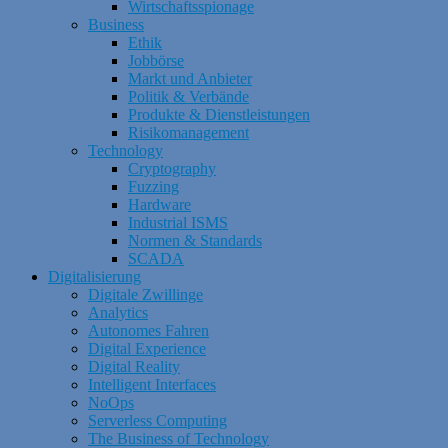
Wirtschaftsspionage
Business
Ethik
Jobbörse
Markt und Anbieter
Politik & Verbände
Produkte & Dienstleistungen
Risikomanagement
Technology
Cryptography
Fuzzing
Hardware
Industrial ISMS
Normen & Standards
SCADA
Digitalisierung
Digitale Zwillinge
Analytics
Autonomes Fahren
Digital Experience
Digital Reality
Intelligent Interfaces
NoOps
Serverless Computing
The Business of Technology