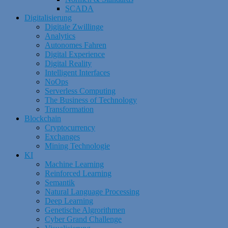
SCADA
Digitalisierung
Digitale Zwillinge
Analytics
Autonomes Fahren
Digital Experience
Digital Reality
Intelligent Interfaces
NoOps
Serverless Computing
The Business of Technology
Transformation
Blockchain
Cryptocurrency
Exchanges
Mining Technologie
KI
Machine Learning
Reinforced Learning
Semantik
Natural Language Processing
Deep Learning
Genetische Algrorithmen
Cyber Grand Challenge