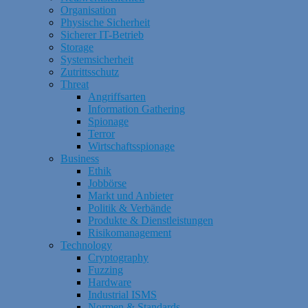
Organisation
Physische Sicherheit
Sicherer IT-Betrieb
Storage
Systemsicherheit
Zutrittsschutz
Threat
Angriffsarten
Information Gathering
Spionage
Terror
Wirtschaftsspionage
Business
Ethik
Jobbörse
Markt und Anbieter
Politik & Verbände
Produkte & Dienstleistungen
Risikomanagement
Technology
Cryptography
Fuzzing
Hardware
Industrial ISMS
Normen & Standards