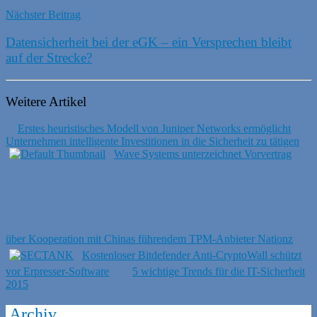
Nächster Beitrag
Datensicherheit bei der eGK – ein Versprechen bleibt
auf der Strecke?
Weitere Artikel
Erstes heuristisches Modell von Juniper Networks ermöglicht
Unternehmen intelligente Investitionen in die Sicherheit zu tätigen
Wave Systems unterzeichnet Vorvertrag
über Kooperation mit Chinas führendem TPM-Anbieter Nationz
Kostenloser Bitdefender Anti-CryptoWall schützt
vor Erpresser-Software
5 wichtige Trends für die IT-Sicherheit
2015
Archiv