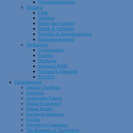
Wirtschaftsspionage
Business
Ethik
Jobbörse
Markt und Anbieter
Politik & Verbände
Produkte & Dienstleistungen
Risikomanagement
Technology
Cryptography
Fuzzing
Hardware
Industrial ISMS
Normen & Standards
SCADA
Digitalisierung
Digitale Zwillinge
Analytics
Autonomes Fahren
Digital Experience
Digital Reality
Intelligent Interfaces
NoOps
Serverless Computing
The Business of Technology