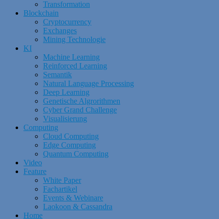
Transformation
Blockchain
Cryptocurrency
Exchanges
Mining Technologie
KI
Machine Learning
Reinforced Learning
Semantik
Natural Language Processing
Deep Learning
Genetische Algrorithmen
Cyber Grand Challenge
Visualisierung
Computing
Cloud Computing
Edge Computing
Quantum Computing
Video
Feature
White Paper
Fachartikel
Events & Webinare
Laokoon & Cassandra
Home