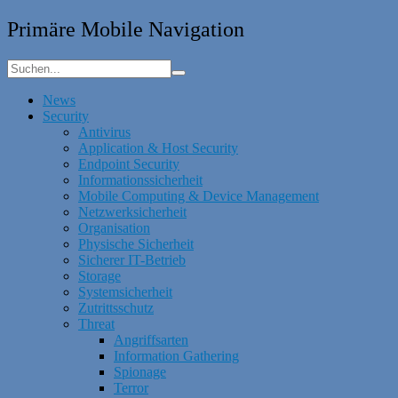
Primäre Mobile Navigation
News
Security
Antivirus
Application & Host Security
Endpoint Security
Informationssicherheit
Mobile Computing & Device Management
Netzwerksicherheit
Organisation
Physische Sicherheit
Sicherer IT-Betrieb
Storage
Systemsicherheit
Zutrittsschutz
Threat
Angriffsarten
Information Gathering
Spionage
Terror