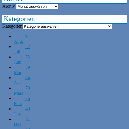
Archiv
Kategorien
Kategorien
9
Aug.
52
Juli
72
Juni
59
Mai
64
Apr.
79
März
86
Feb.
49
Jan.
51
Dez.