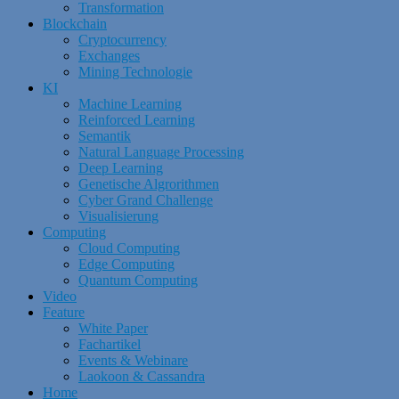
Transformation
Blockchain
Cryptocurrency
Exchanges
Mining Technologie
KI
Machine Learning
Reinforced Learning
Semantik
Natural Language Processing
Deep Learning
Genetische Algrorithmen
Cyber Grand Challenge
Visualisierung
Computing
Cloud Computing
Edge Computing
Quantum Computing
Video
Feature
White Paper
Fachartikel
Events & Webinare
Laokoon & Cassandra
Home