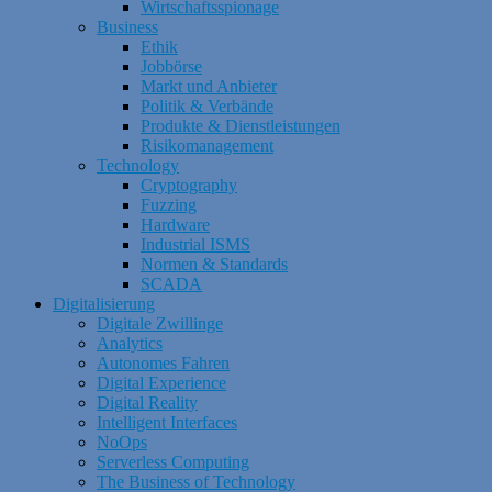
Wirtschaftsspionage
Business
Ethik
Jobbörse
Markt und Anbieter
Politik & Verbände
Produkte & Dienstleistungen
Risikomanagement
Technology
Cryptography
Fuzzing
Hardware
Industrial ISMS
Normen & Standards
SCADA
Digitalisierung
Digitale Zwillinge
Analytics
Autonomes Fahren
Digital Experience
Digital Reality
Intelligent Interfaces
NoOps
Serverless Computing
The Business of Technology