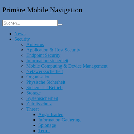
Primäre Mobile Navigation
News
Security
Antivirus
Application & Host Security
Endpoint Security
Informationssicherheit
Mobile Computing & Device Management
Netzwerksicherheit
Organisation
Physische Sicherheit
Sicherer IT-Betrieb
Storage
Systemsicherheit
Zutrittsschutz
Threat
Angriffsarten
Information Gathering
Spionage
Terror