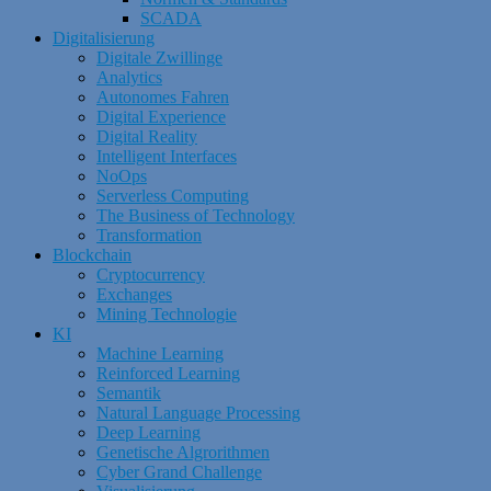
SCADA
Digitalisierung
Digitale Zwillinge
Analytics
Autonomes Fahren
Digital Experience
Digital Reality
Intelligent Interfaces
NoOps
Serverless Computing
The Business of Technology
Transformation
Blockchain
Cryptocurrency
Exchanges
Mining Technologie
KI
Machine Learning
Reinforced Learning
Semantik
Natural Language Processing
Deep Learning
Genetische Algrorithmen
Cyber Grand Challenge