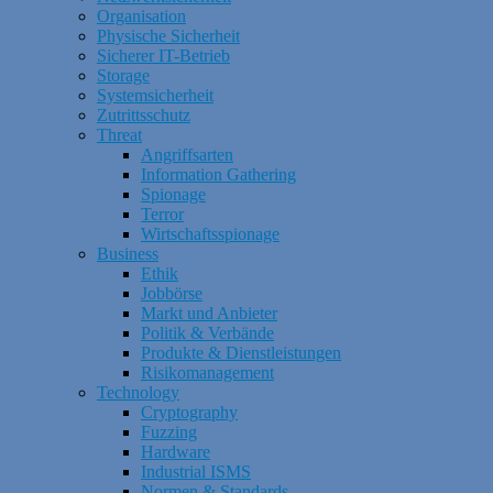
Organisation
Physische Sicherheit
Sicherer IT-Betrieb
Storage
Systemsicherheit
Zutrittsschutz
Threat
Angriffsarten
Information Gathering
Spionage
Terror
Wirtschaftsspionage
Business
Ethik
Jobbörse
Markt und Anbieter
Politik & Verbände
Produkte & Dienstleistungen
Risikomanagement
Technology
Cryptography
Fuzzing
Hardware
Industrial ISMS
Normen & Standards