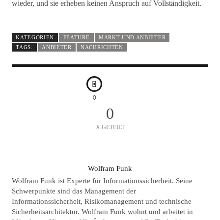
wieder, und sie erheben keinen Anspruch auf Vollständigkeit.
KATEGORIEN
FEATURE
MARKT UND ANBIETER
TAGS:
ANBIETER
NACHRICHTEN
0
0
X GETEILT
A
Wolfram Funk
U
Wolfram Funk ist Experte für Informationssicherheit. Seine
T
Schwerpunkte sind das Management der
Informationssicherheit, Risikomanagement und technische
O
Sicherheitsarchitektur. Wolfram Funk wohnt und arbeitet in
R