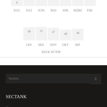
6
AUG.
JULI
JUNI
MAI
APR.
MÄRZ
FEB.
51
49
47
44
40
JAN.
DEZ.
NOV.
OKT.
SEP.
BACK TO TOP
SECTANK